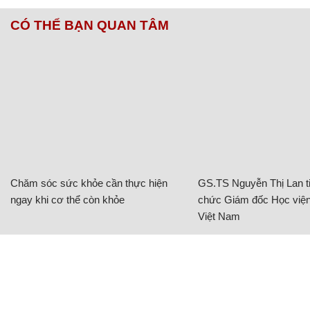
CÓ THỂ BẠN QUAN TÂM
Chăm sóc sức khỏe cần thực hiện
GS.TS Nguyễn Thị Lan ti
ngay khi cơ thể còn khỏe
chức Giám đốc Học viện
Việt Nam