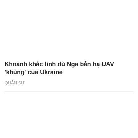
Khoảnh khắc lính dù Nga bắn hạ UAV
'khủng' của Ukraine
QUÂN SỰ