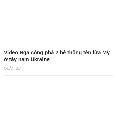
Video Nga công phá 2 hệ thống tên lửa Mỹ
ở tây nam Ukraine
QUÂN SỰ