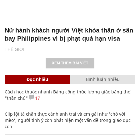
Nữ hành khách người Việt khỏa thân ở sân
bay Philippines vì bị phạt quá hạn visa
THẾ GIỚI
XEM THÊM BÀI VIẾT
Đọc nhiều
Bình luận nhiều
Cách học thuộc nhanh Bảng công thức lượng giác bằng thơ,
"thần chú"
17
Clip lột tả chân thực cảnh anh trai và em gái như 'chó với
mèo', người tinh ý còn phát hiện một vấn đề trong giáo dục
con