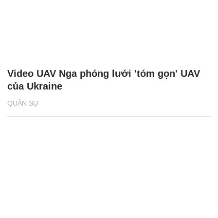
Video UAV Nga phóng lưới 'tóm gọn' UAV
của Ukraine
QUÂN SỰ