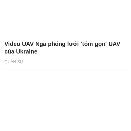
Video UAV Nga phóng lưới 'tóm gọn' UAV
của Ukraine
QUÂN SỰ