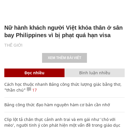
Nữ hành khách người Việt khỏa thân ở sân
bay Philippines vì bị phạt quá hạn visa
THẾ GIỚI
XEM THÊM BÀI VIẾT
Đọc nhiều
Bình luận nhiều
Cách học thuộc nhanh Bảng công thức lượng giác bằng thơ,
"thần chú"
17
Bảng công thức đạo hàm nguyên hàm cơ bản cần nhớ
Clip lột tả chân thực cảnh anh trai và em gái như 'chó với
mèo', người tinh ý còn phát hiện một vấn đề trong giáo dục