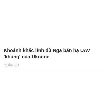
Khoảnh khắc lính dù Nga bắn hạ UAV
'khủng' của Ukraine
QUÂN SỰ