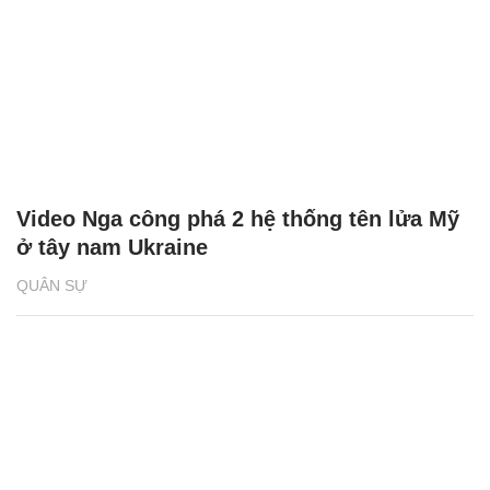
Video Nga công phá 2 hệ thống tên lửa Mỹ
ở tây nam Ukraine
QUÂN SỰ