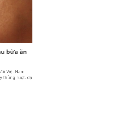
au bữa ăn
ười Việt Nam.
ây thủng ruột, dạ