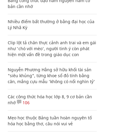
Bảng công thức đạo hàm nguyên hàm cơ
bản cần nhớ
Nhiều điểm bất thường ở bằng đại học của
Lý Nhã Kỳ
Clip lột tả chân thực cảnh anh trai và em gái
như 'chó với mèo', người tinh ý còn phát
hiện một vấn đề trong giáo dục con
Nguyễn Phương Hằng sở hữu khối tài sản
"siêu khủng", từng khoe sổ đỏ tính bằng
cân, mắng cựu mẫu 'không có nổi nghìn tỷ'
Các công thức hóa học lớp 8, 9 cơ bản cần
nhớ
106
Mẹo học thuộc Bảng tuần hoàn nguyên tố
hóa học bằng thơ, câu nói vui vẻ