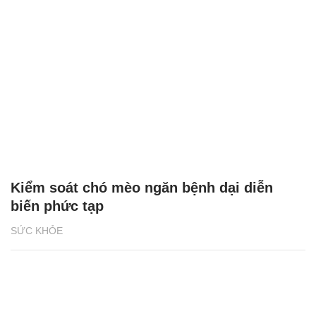
Kiểm soát chó mèo ngăn bệnh dại diễn
biến phức tạp
SỨC KHỎE