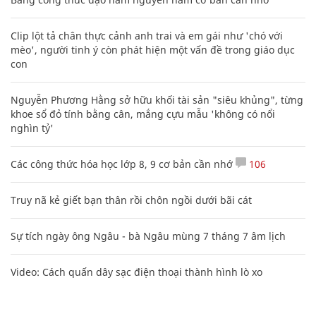
Clip lột tả chân thực cảnh anh trai và em gái như 'chó với
mèo', người tinh ý còn phát hiện một vấn đề trong giáo dục
con
Nguyễn Phương Hằng sở hữu khối tài sản "siêu khủng", từng
khoe sổ đỏ tính bằng cân, mắng cựu mẫu 'không có nổi
nghìn tỷ'
Các công thức hóa học lớp 8, 9 cơ bản cần nhớ
106
Truy nã kẻ giết bạn thân rồi chôn ngồi dưới bãi cát
Sự tích ngày ông Ngâu - bà Ngâu mùng 7 tháng 7 âm lịch
Video: Cách quấn dây sạc điện thoại thành hình lò xo