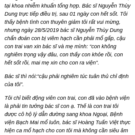
tại khoa nhiễm khuẩn tổng hợp. Bác sĩ Nguyễn Thùy
Dung trực tiếp điều trị, sau 01 ngày con hết sốt. Tôi
thấy bệnh tình con thuyên giảm tôi rất vui mừng,
nhưng ngày 28/5/2019 bác sĩ Nguyễn Thùy Dung
chẩn đoán con bị viêm hạch cần phải mổ gấp, cậu
con trai van xin bác sĩ và mẹ mình: “con không
nghiêm trọng vậy đâu, con thấy con khỏe rồi, con
hết sốt rồi, mai mẹ xin cho con ra viện”.
Bác sĩ thì nói:“cậu phải nghiêm túc tuân thủ chỉ định
của tôi”.
Tôi chỉ biết động viên con trai, con đã vào bệnh viện
là phải tin tưởng bác sĩ con ạ. Thế là con trai tôi
được cô hộ lý dẫn đường sang khoa Ngoại, Bệnh
viện Bạch Mai mổ luôn, bác sĩ Hoàng Tuấn Việt thực
hiện ca mổ hạch cho con tôi mà không cần siêu âm