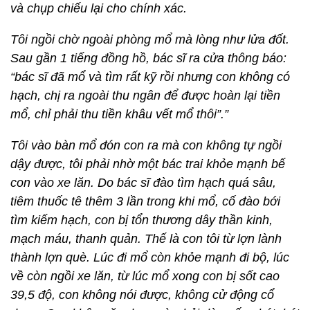
và chụp chiếu lại cho chính xác.
Tôi ngồi chờ ngoài phòng mổ mà lòng như lửa đốt.
Sau gần 1 tiếng đồng hồ, bác sĩ ra cửa thông báo:
“bác sĩ đã mổ và tìm rất kỹ rồi nhưng con không có
hạch, chị ra ngoài thu ngân để được hoàn lại tiền
mổ, chỉ phải thu tiền khâu vết mổ thôi”.”
Tôi vào bàn mổ đón con ra mà con không tự ngồi
dậy được, tôi phải nhờ một bác trai khỏe mạnh bế
con vào xe lăn. Do bác sĩ đào tìm hạch quá sâu,
tiêm thuốc tê thêm 3 lần trong khi mổ, cố đào bới
tìm kiếm hạch, con bị tổn thương dây thần kinh,
mạch máu, thanh quản. Thế là con tôi từ lợn lành
thành lợn què. Lúc đi mổ còn khỏe mạnh đi bộ, lúc
về còn ngồi xe lăn, từ lúc mổ xong con bị sốt cao
39,5 độ, con không nói được, không cử động cổ