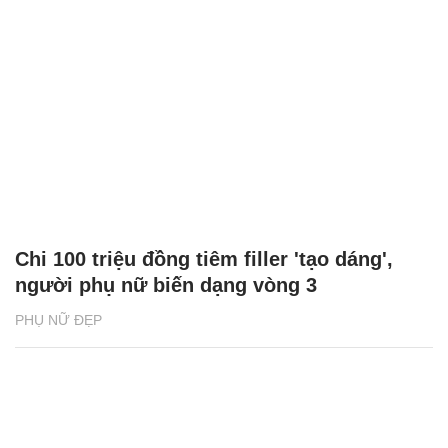
Chi 100 triệu đồng tiêm filler 'tạo dáng',
người phụ nữ biến dạng vòng 3
PHỤ NỮ ĐẸP