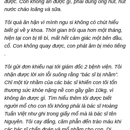
được. Con không ăn được gì, phải dùng ống hút, hút
nước cháo loãng và sữa.
Tôi quá ân hận vì mình ngu si không có chút hiểu
biết gì về y khoa. Thời gian trôi qua hơn một tháng,
hiện tại con bị tê bì, mất hết cảm giác một bên đầu,
cổ. Con không quay được, con phát âm bị méo tiếng
.
Tôi gửi đơn khiếu nại tới giám đốc 2 bệnh viện. Tôi
nhận được lời xin lỗi suông rằng “bác sĩ bị nhầm”.
Chỉ một từ nhầm của các bác sĩ khiến con tôi tổn
thương sức khỏe nặng nề con gầy gần 10kg, vì
không ăn được gì. Tìm hiểu thêm tôi được biết
người mổ cho con tôi không phải là bác sĩ Hoàng
Tuấn Việt như ghi trong giấy mổ mà là bác sĩ tên
Nguyên. Tôi cay đắng, căm phẫn đến trào máu khi
các bác sĩ chẩn đoán và mổ nhầm cho con. Di