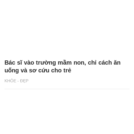
Bác sĩ vào trường mầm non, chỉ cách ăn
uống và sơ cứu cho trẻ
KHỎE - ĐẸP