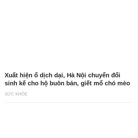
Xuất hiện ổ dịch dại, Hà Nội chuyển đổi
sinh kế cho hộ buôn bán, giết mổ chó mèo
SỨC KHỎE