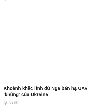
Khoảnh khắc lính dù Nga bắn hạ UAV
'khủng' của Ukraine
QUÂN SỰ