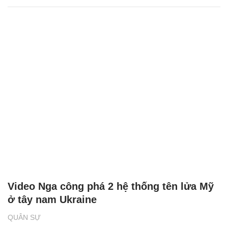
Video Nga công phá 2 hệ thống tên lửa Mỹ
ở tây nam Ukraine
QUÂN SỰ