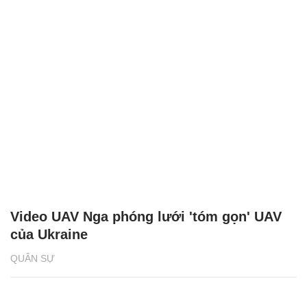
Video UAV Nga phóng lưới 'tóm gọn' UAV
của Ukraine
QUÂN SỰ