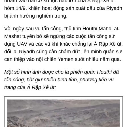
nhằm vào hai cơ sở lọc dầu lớn của Ả Rập Xê út
hôm 14/9, khiến hoạt động sản xuất dầu của Riyadh
bị ảnh hưởng nghiêm trọng.
Vài ngày sau vụ tấn công, thủ lĩnh Houthi Mahdi al-
Mashat tuyên bố sẽ ngừng các cuộc tấn công sử
dụng UAV và các vũ khí khác chống lại Ả Rập Xê út,
đổi lại Riyadh cũng cần chấm dứt liên minh quân sự
can thiệp vào nội chiến Yemen suốt nhiều năm qua.
Một số hình ảnh được cho là phiến quân Houthi đã
tấn công, bắt giữ nhiều binh lính, phương tiện vũ
trang của Ả Rập Xê út: