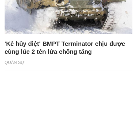
'Kẻ hủy diệt' BMPT Terminator chịu được
cùng lúc 2 tên lửa chống tăng
QUÂN SỰ