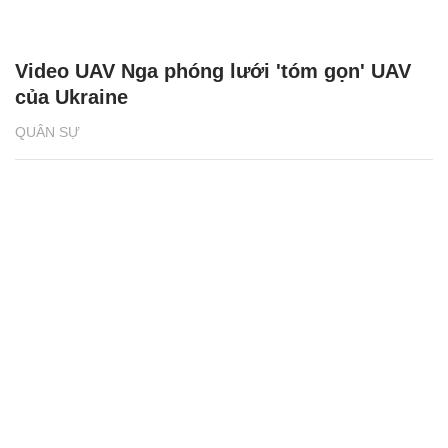
Video UAV Nga phóng lưới 'tóm gọn' UAV
của Ukraine
QUÂN SỰ