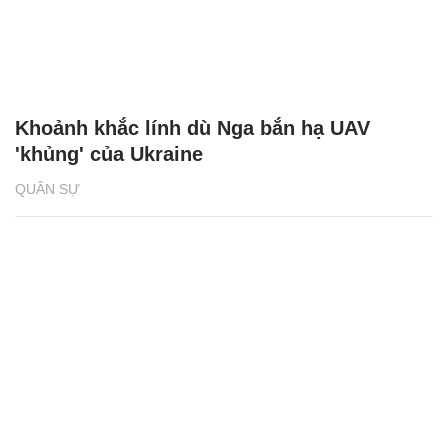
Khoảnh khắc lính dù Nga bắn hạ UAV
'khủng' của Ukraine
QUÂN SỰ