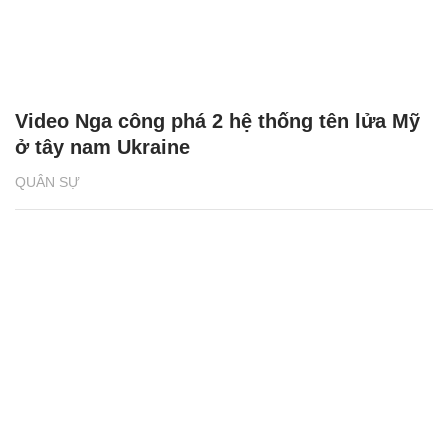
Video Nga công phá 2 hệ thống tên lửa Mỹ
ở tây nam Ukraine
QUÂN SỰ