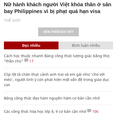
Nữ hành khách người Việt khỏa thân ở sân
bay Philippines vì bị phạt quá hạn visa
THẾ GIỚI
XEM THÊM BÀI VIẾT
Đọc nhiều
Bình luận nhiều
Cách học thuộc nhanh Bảng công thức lượng giác bằng thơ,
"thần chú"
17
Clip lột tả chân thực cảnh anh trai và em gái như 'chó với
mèo', người tinh ý còn phát hiện một vấn đề trong giáo dục
con
Bảng công thức đạo hàm nguyên hàm cơ bản cần nhớ
Các công thức hóa học lớp 8, 9 cơ bản cần nhớ
106