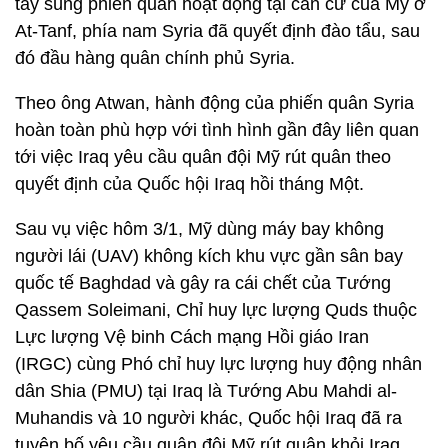
tay súng phiến quân hoạt động tại căn cứ của Mỹ ở
At-Tanf, phía nam Syria đã quyết định đào tẩu, sau
đó đầu hàng quân chính phủ Syria.
Theo ông Atwan, hành động của phiến quân Syria
hoàn toàn phù hợp với tình hình gần đây liên quan
tới việc Iraq yêu cầu quân đội Mỹ rút quân theo
quyết định của Quốc hội Iraq hồi tháng Một.
Sau vụ việc hôm 3/1, Mỹ dùng máy bay không
người lái (UAV) không kích khu vực gần sân bay
quốc tế Baghdad và gây ra cái chết của Tướng
Qassem Soleimani, Chỉ huy lực lượng Quds thuộc
Lực lượng Vệ binh Cách mạng Hồi giáo Iran
(IRGC) cùng Phó chỉ huy lực lượng huy động nhân
dân Shia (PMU) tại Iraq là Tướng Abu Mahdi al-
Muhandis và 10 người khác, Quốc hội Iraq đã ra
tuyên bố yêu cầu quân đội Mỹ rút quân khỏi Iraq.