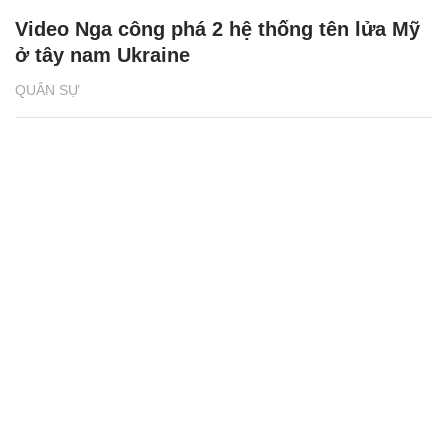
Video Nga công phá 2 hệ thống tên lửa Mỹ
ở tây nam Ukraine
QUÂN SỰ