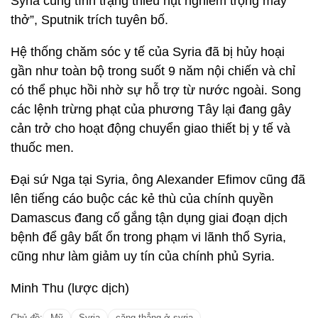
Syria cùng tình trạng thiếu hụt nghiêm trọng máy
thở”, Sputnik trích tuyên bố.
Hệ thống chăm sóc y tế của Syria đã bị hủy hoại
gần như toàn bộ trong suốt 9 năm nội chiến và chỉ
có thể phục hồi nhờ sự hỗ trợ từ nước ngoài. Song
các lệnh trừng phạt của phương Tây lại đang gây
cản trở cho hoạt động chuyển giao thiết bị y tế và
thuốc men.
Đại sứ Nga tại Syria, ông Alexander Efimov cũng đã
lên tiếng cáo buộc các kẻ thù của chính quyền
Damascus đang cố gắng tận dụng giai đoạn dịch
bệnh để gây bất ổn trong phạm vi lãnh thổ Syria,
cũng như làm giảm uy tín của chính phủ Syria.
Minh Thu (lược dịch)
Chủ đề:
Mỹ
Syria
căng thẳng ở syria