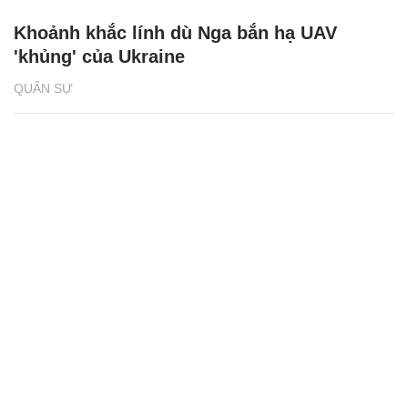
Khoảnh khắc lính dù Nga bắn hạ UAV
'khủng' của Ukraine
QUÂN SỰ