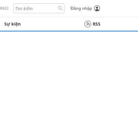
18822
Đăng nhập
Sự kiện
RSS