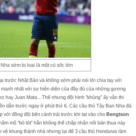
Nha sớm bị loại là một cú sốc lớn
ại trước Nhật Bản và không sớm phải nói lời chia tay với
nh mạnh nhất với sự hiện diện của đầy đủ của những gương
ínez hay Juan Mata…Thế nhưng đội hình “khủng” ấy vẫn thi
ên dẫn trước ngay ở phút thứ 6. Các cầu thủ Tây Ban Nha đá
 với đồng đội bên cánh trái trước khi tạt vào cho
Bengtson
âm mộ “bò tót” hẳn không thể chấp nhận nổi bàn thua này
o vệ khung thành nhà nhưng lại để 3 cầu thủ Honduras làm