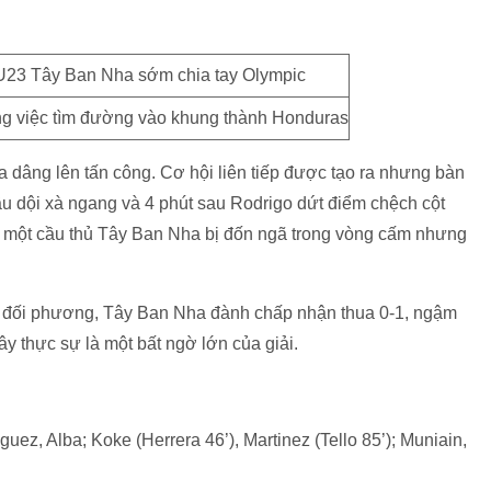
ng việc tìm đường vào khung thành Honduras
a dâng lên tấn công. Cơ hội liên tiếp được tạo ra nhưng bàn
u dội xà ngang và 4 phút sau Rodrigo dứt điểm chệch cột
iờ, một cầu thủ Tây Ban Nha bị đốn ngã trong vòng cấm nhưng
nh đối phương, Tây Ban Nha đành chấp nhận thua 0-1, ngậm
ây thực sự là một bất ngờ lớn của giải.
z, Alba; Koke (Herrera 46’), Martinez (Tello 85’); Muniain,