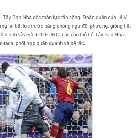
ớm, Tây Ban Nha dốc toàn lực tấn công. Đoàn quân của HLV
hưng lại bất lực trước hàng phòng ngự đối phương, giống hệt
ệ đàn anh vừa vô địch EURO, các cầu thủ trẻ Tây Ban Nha
ui-taca, phối hợp quẩn quanh và bế tắc.