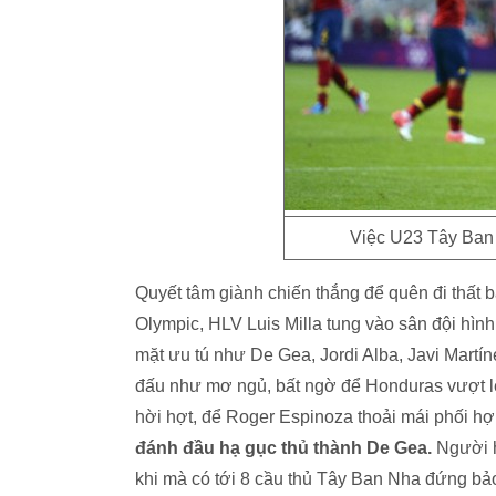
Việc U23 Tây Ban 
Quyết tâm giành chiến thắng để quên đi thất b
Olympic, HLV Luis Milla tung vào sân đội hì
mặt ưu tú như De Gea, Jordi Alba, Javi Mart
đấu như mơ ngủ, bất ngờ để Honduras vượt l
hời hợt, để Roger Espinoza thoải mái phối hợp
đánh đầu hạ gục thủ thành De Gea.
Người h
khi mà có tới 8 cầu thủ Tây Ban Nha đứng bả