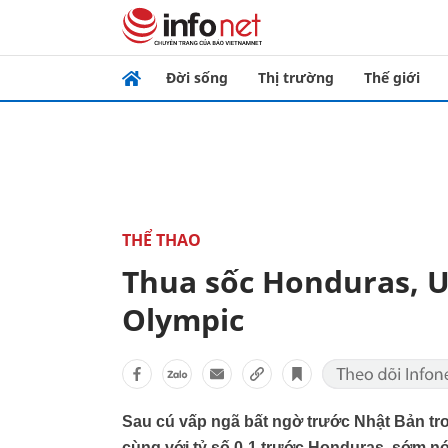
Đời sống
Thị trường
Thế giới
THỂ THAO
Thua sốc Honduras, U
Olympic
Sau cú vấp ngã bất ngờ trước Nhật Bản tro
cùng với tỷ số 0-1 trước Honduras, sớm nó