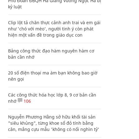
Phó Đoàn ĐBQH Hà Giang Vương Ngọc Hà bị
kỷ luật
Clip lột tả chân thực cảnh anh trai và em gái
như 'chó với mèo', người tinh ý còn phát
hiện một vấn đề trong giáo dục con
Bảng công thức đạo hàm nguyên hàm cơ
bản cần nhớ
20 số điện thoại ma ám bạn không bao giờ
nên gọi
Các công thức hóa học lớp 8, 9 cơ bản cần
nhớ
106
Nguyễn Phương Hằng sở hữu khối tài sản
"siêu khủng", từng khoe sổ đỏ tính bằng
cân, mắng cựu mẫu 'không có nổi nghìn tỷ'