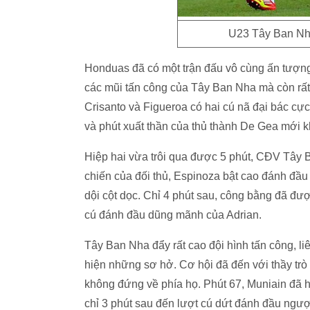
U23 Tây Ban Nha
Honduas đã có một trận đấu vô cùng ấn tượn
các mũi tấn công của Tây Ban Nha mà còn rất 
Crisanto và Figueroa có hai cú nã đại bác c
và phút xuất thần của thủ thành De Gea mới k
Hiệp hai vừa trôi qua được 5 phút, CĐV Tây B
chiến của đối thủ, Espinoza bật cao đánh đầu 
dội cột dọc. Chỉ 4 phút sau, công bằng đã đượ
cú đánh đầu dũng mãnh của Adrian.
Tây Ban Nha đẩy rất cao đội hình tấn công, li
hiện những sơ hở. Cơ hội đã đến với thầy tr
không đứng về phía họ. Phút 67, Muniain đã 
chỉ 3 phút sau đến lượt cú dứt đánh đầu ngượ