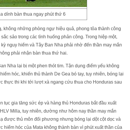
 dính bàn thua ngay phút thứ 6
g, không những phòng ngự hiệu quả, phong tỏa thành công
sắc sảo trong các tình huống phản công. Trong hiệp một,
ực kỳ nguy hiểm và Tây Ban Nha phải nhờ đến thần may mắn
hông phải nhận bàn thua thứ hai.
an Nha lại bị một phen thót tim. Tận dụng điểm yếu không
hiểm hóc, khiến thủ thành De Gea bó tay, tuy nhiên, bóng lại
c thực thi khi tới lượt xà ngang cứu thua cho Honduras sau
ên tục gia tăng sức ép và hàng thủ Honduras bắt đầu xuất
ò HLV Milla, tuy nhiên, dường như hôm nay thần may mắn
hạ được thủ môn đối phương nhưng bóng lại dột cột dọc và
c hiểm hóc của Mata không thành bàn vì phút xuất thần của