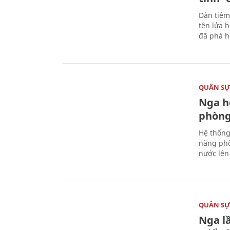
Dàn tiêm
tên lửa 
đã phá h
QUÂN S
Nga h
phòng
Hệ thống
năng phò
nước lên 
QUÂN S
Nga l