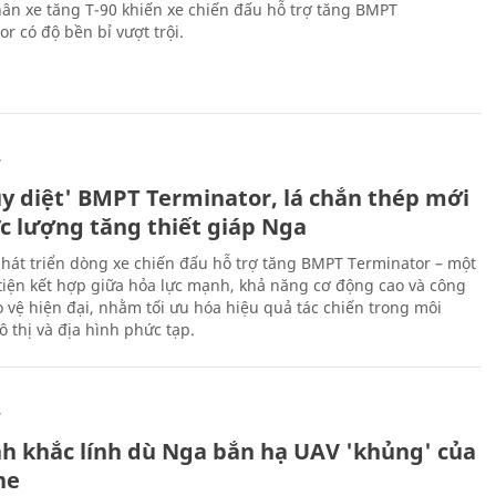
ân xe tăng T-90 khiến xe chiến đấu hỗ trợ tăng BMPT
r có độ bền bỉ vượt trội.
Ự
ủy diệt' BMPT Terminator, lá chắn thép mới
ực lượng tăng thiết giáp Nga
hát triển dòng xe chiến đấu hỗ trợ tăng BMPT Terminator – một
iện kết hợp giữa hỏa lực mạnh, khả năng cơ động cao và công
 vệ hiện đại, nhằm tối ưu hóa hiệu quả tác chiến trong môi
 thị và địa hình phức tạp.
Ự
h khắc lính dù Nga bắn hạ UAV 'khủng' của
ne