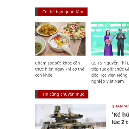
Có thể bạn quan tâm
Chăm sóc sức khỏe cần
GS.TS Nguyễn Thị 
thực hiện ngay khi cơ thể
tiếp tục giữ chức 
còn khỏe
đốc Học viện Nông
nghiệp Việt Nam
Tin cùng chuyên mục
QUÂN S
'Kẻ h
lúc 2 