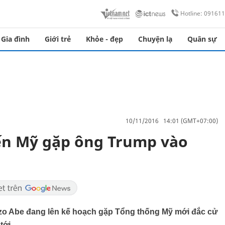
Hotline: 09161
Gia đình
Giới trẻ
Khỏe - đẹp
Chuyện lạ
Quân sự
10/11/2016 14:01 (GMT+07:00)
ến Mỹ gặp ông Trump vào
nzo Abe đang lên kế hoạch gặp Tổng thống Mỹ mới đắc cử
tới.