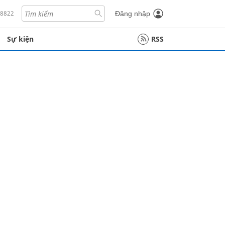
18822
Đăng nhập
Sự kiện
RSS