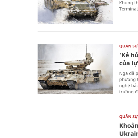
Khung th
Terminato
QUÂN S
'Kẻ h
của l
Nga đã p
phương t
nghệ bảo
trường đô
QUÂN S
Khoản
Ukrai