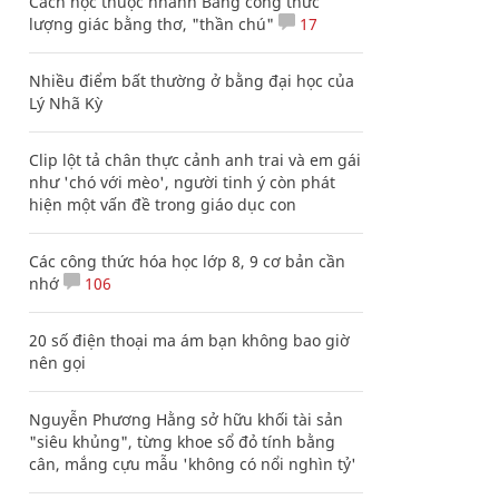
Cách học thuộc nhanh Bảng công thức
lượng giác bằng thơ, "thần chú"
17
Nhiều điểm bất thường ở bằng đại học của
Lý Nhã Kỳ
Clip lột tả chân thực cảnh anh trai và em gái
như 'chó với mèo', người tinh ý còn phát
hiện một vấn đề trong giáo dục con
Các công thức hóa học lớp 8, 9 cơ bản cần
nhớ
106
20 số điện thoại ma ám bạn không bao giờ
nên gọi
Nguyễn Phương Hằng sở hữu khối tài sản
"siêu khủng", từng khoe sổ đỏ tính bằng
cân, mắng cựu mẫu 'không có nổi nghìn tỷ'