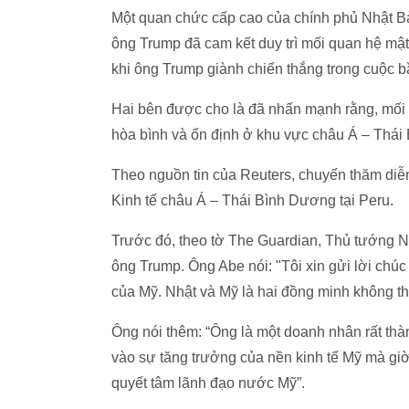
Một quan chức cấp cao của chính phủ Nhật Bản
ông Trump đã cam kết duy trì mối quan hệ mật
khi ông Trump giành chiến thắng trong cuộc b
Hai bên được cho là đã nhấn mạnh rằng, mối q
hòa bình và ổn định ở khu vực châu Á – Thái
Theo nguồn tin của Reuters, chuyến thăm diễ
Kinh tế châu Á – Thái Bình Dương tại Peru.
Trước đó, theo tờ The Guardian, Thủ tướng N
ông Trump. Ông Abe nói: "Tôi xin gửi lời chú
của Mỹ. Nhật và Mỹ là hai đồng minh không thể
Ông nói thêm: “Ông là một doanh nhân rất thà
vào sự tăng trưởng của nền kinh tế Mỹ mà g
quyết tâm lãnh đạo nước Mỹ”.