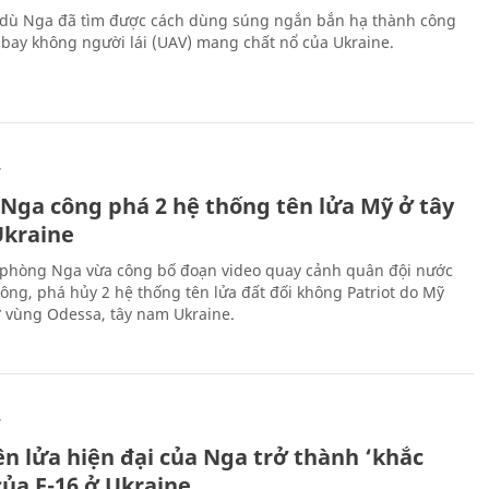
 dù Nga đã tìm được cách dùng súng ngắn bắn hạ thành công
bay không người lái (UAV) mang chất nổ của Ukraine.
Ự
 Nga công phá 2 hệ thống tên lửa Mỹ ở tây
kraine
phòng Nga vừa công bố đoạn video quay cảnh quân đội nước
công, phá hủy 2 hệ thống tên lửa đất đối không Patriot do Mỹ
ở vùng Odessa, tây nam Ukraine.
Ự
ên lửa hiện đại của Nga trở thành ‘khắc
của F-16 ở Ukraine