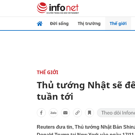
Đời sống
Thị trường
Thế giới
THẾ GIỚI
Thủ tướng Nhật sẽ đ
tuần tới
Reuters đưa tin, Thủ tướng Nhật Bản Shi
Donald Trump tại New York vào ngày 17/11 