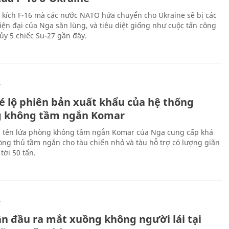
 kích F-16 mà các nước NATO hứa chuyển cho Ukraine sẽ bị các
hiện đại của Nga săn lùng, và tiêu diệt giống như cuộc tấn công
ủy 5 chiếc Su-27 gần đây.
Ự
é lộ phiên bản xuất khẩu của hệ thống
 không tầm ngắn Komar
 tên lửa phòng không tầm ngắn Komar của Nga cung cấp khả
ng thủ tầm ngắn cho tàu chiến nhỏ và tàu hỗ trợ có lượng giãn
tới 50 tấn.
Ự
ần đầu ra mắt xuồng không người lái tại