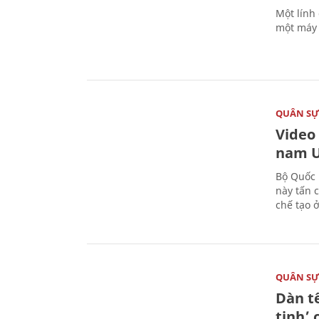
Một lính
một máy 
QUÂN S
Video
nam U
Bộ Quốc 
này tấn 
chế tạo 
QUÂN S
Dàn t
tinh’ 