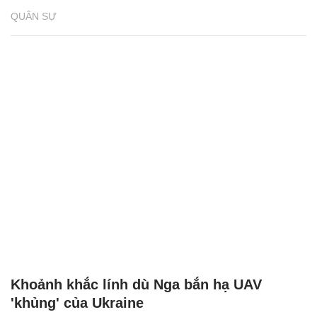
QUÂN SỰ
Khoảnh khắc lính dù Nga bắn hạ UAV
'khủng' của Ukraine