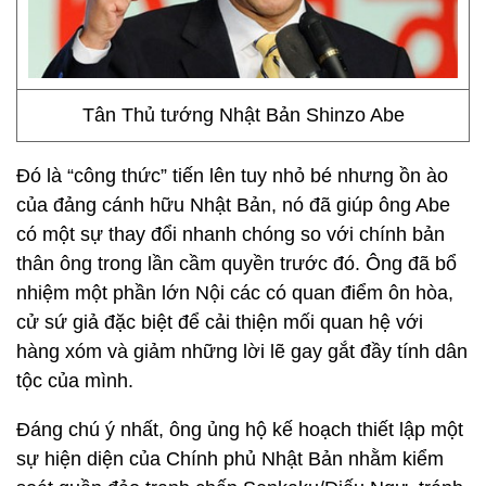
Tân Thủ tướng Nhật Bản Shinzo Abe
Đó là “công thức” tiến lên tuy nhỏ bé nhưng ồn ào
của đảng cánh hữu Nhật Bản, nó đã giúp ông Abe
có một sự thay đổi nhanh chóng so với chính bản
thân ông trong lần cầm quyền trước đó. Ông đã bổ
nhiệm một phần lớn Nội các có quan điểm ôn hòa,
cử sứ giả đặc biệt để cải thiện mối quan hệ với
hàng xóm và giảm những lời lẽ gay gắt đầy tính dân
tộc của mình.
Đáng chú ý nhất, ông ủng hộ kế hoạch thiết lập một
sự hiện diện của Chính phủ Nhật Bản nhằm kiểm