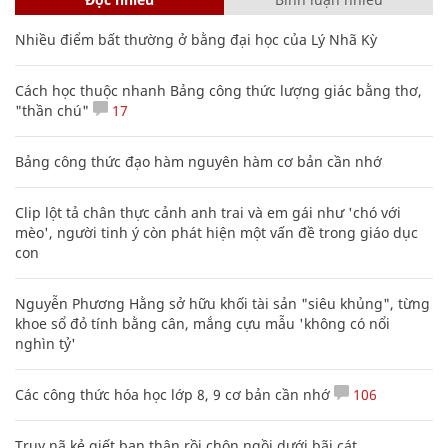
Nhiều điểm bất thường ở bằng đại học của Lý Nhã Kỳ
Cách học thuộc nhanh Bảng công thức lượng giác bằng thơ,
"thần chú"
17
Bảng công thức đạo hàm nguyên hàm cơ bản cần nhớ
Clip lột tả chân thực cảnh anh trai và em gái như 'chó với
mèo', người tinh ý còn phát hiện một vấn đề trong giáo dục
con
Nguyễn Phương Hằng sở hữu khối tài sản "siêu khủng", từng
khoe sổ đỏ tính bằng cân, mắng cựu mẫu 'không có nổi
nghìn tỷ'
Các công thức hóa học lớp 8, 9 cơ bản cần nhớ
106
Truy nã kẻ giết bạn thân rồi chôn ngồi dưới bãi cát