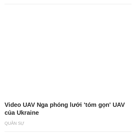
Video UAV Nga phóng lưới 'tóm gọn' UAV
của Ukraine
QUÂN SỰ