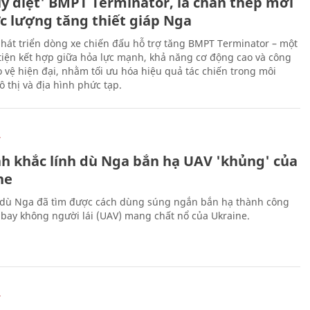
ủy diệt' BMPT Terminator, lá chắn thép mới
ực lượng tăng thiết giáp Nga
hát triển dòng xe chiến đấu hỗ trợ tăng BMPT Terminator – một
iện kết hợp giữa hỏa lực mạnh, khả năng cơ động cao và công
 vệ hiện đại, nhằm tối ưu hóa hiệu quả tác chiến trong môi
 thị và địa hình phức tạp.
Ự
h khắc lính dù Nga bắn hạ UAV 'khủng' của
ne
 dù Nga đã tìm được cách dùng súng ngắn bắn hạ thành công
bay không người lái (UAV) mang chất nổ của Ukraine.
Ự