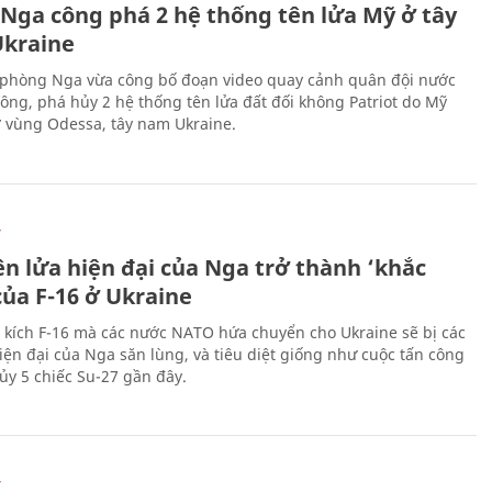
 Nga công phá 2 hệ thống tên lửa Mỹ ở tây
kraine
phòng Nga vừa công bố đoạn video quay cảnh quân đội nước
công, phá hủy 2 hệ thống tên lửa đất đối không Patriot do Mỹ
ở vùng Odessa, tây nam Ukraine.
Ự
ên lửa hiện đại của Nga trở thành ‘khắc
của F-16 ở Ukraine
 kích F-16 mà các nước NATO hứa chuyển cho Ukraine sẽ bị các
hiện đại của Nga săn lùng, và tiêu diệt giống như cuộc tấn công
ủy 5 chiếc Su-27 gần đây.
Ự