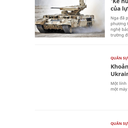
'Kẻ h
của l
Nga đã p
phương t
nghệ bảo
trường đô
QUÂN S
Khoản
Ukrai
Một lính
một máy 
QUÂN S