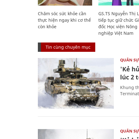
Chăm sóc sức khỏe cần
GS.TS Nguyễn Thị 
thực hiện ngay khi cơ thể
tiếp tục giữ chức 
còn khỏe
đốc Học viện Nông
nghiệp Việt Nam
Tin cùng chuyên mục
QUÂN S
'Kẻ h
lúc 2 
Khung th
Terminato
QUÂN S