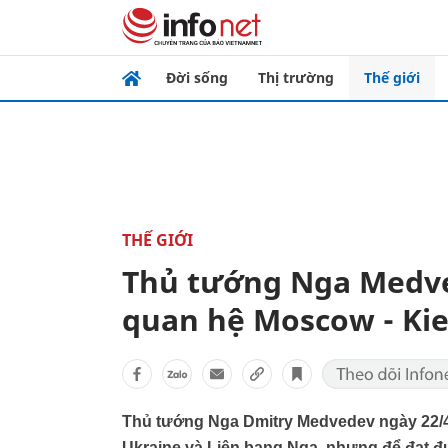
Đời sống
Thị trường
Thế giới
THẾ GIỚI
Thủ tướng Nga Medved
quan hệ Moscow - Ki
Thủ tướng Nga Dmitry Medvedev ngày 22/4 c
Ukraine và Liên bang Nga, nhưng để đạt đư