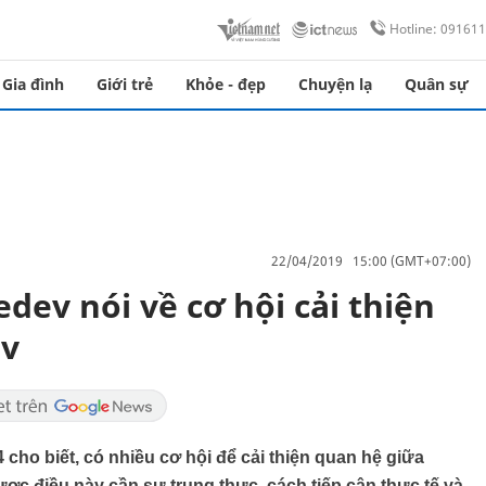
Hotline: 09161
Gia đình
Giới trẻ
Khỏe - đẹp
Chuyện lạ
Quân sự
22/04/2019 15:00 (GMT+07:00)
ev nói về cơ hội cải thiện
ev
ho biết, có nhiều cơ hội để cải thiện quan hệ giữa
ợc điều này cần sự trung thực, cách tiếp cận thực tế và