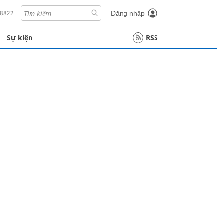
18822
Đăng nhập
Sự kiện
RSS