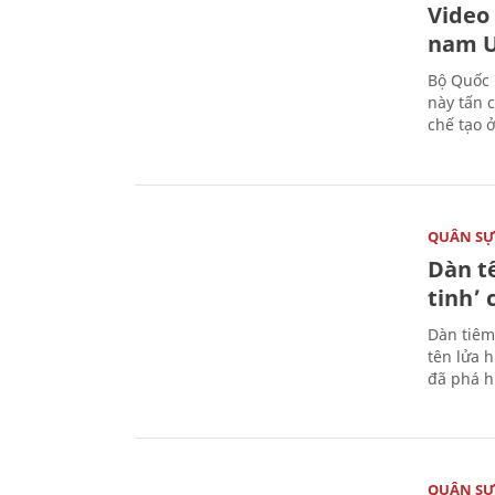
Video
nam U
Bộ Quốc 
này tấn 
chế tạo 
QUÂN S
Dàn t
tinh’ 
Dàn tiêm
tên lửa 
đã phá h
QUÂN S