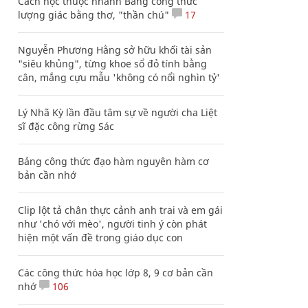
Cách học thuộc nhanh Bảng công thức
lượng giác bằng thơ, "thần chú"
17
Nguyễn Phương Hằng sở hữu khối tài sản
"siêu khủng", từng khoe sổ đỏ tính bằng
cân, mắng cựu mẫu 'không có nổi nghìn tỷ'
Lý Nhã Kỳ lần đầu tâm sự về người cha Liệt
sĩ đặc công rừng Sác
Bảng công thức đạo hàm nguyên hàm cơ
bản cần nhớ
Clip lột tả chân thực cảnh anh trai và em gái
như 'chó với mèo', người tinh ý còn phát
hiện một vấn đề trong giáo dục con
Các công thức hóa học lớp 8, 9 cơ bản cần
nhớ
106