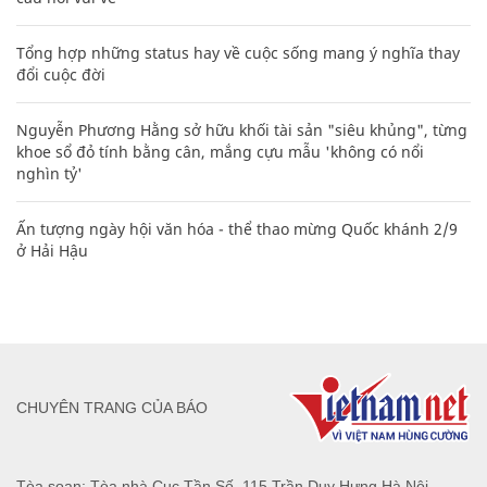
Tổng hợp những status hay về cuộc sống mang ý nghĩa thay
đổi cuộc đời
Nguyễn Phương Hằng sở hữu khối tài sản "siêu khủng", từng
khoe sổ đỏ tính bằng cân, mắng cựu mẫu 'không có nổi
nghìn tỷ'
Ấn tượng ngày hội văn hóa - thể thao mừng Quốc khánh 2/9
ở Hải Hậu
CHUYÊN TRANG CỦA BÁO
Tòa soạn: Tòa nhà Cục Tần Số, 115 Trần Duy Hưng Hà Nội