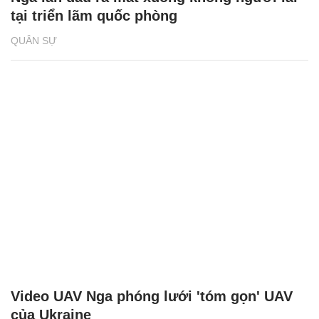
tại triển lãm quốc phòng
QUÂN SỰ
Video UAV Nga phóng lưới 'tóm gọn' UAV
của Ukraine