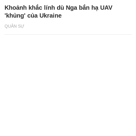
Khoảnh khắc lính dù Nga bắn hạ UAV
'khủng' của Ukraine
QUÂN SỰ