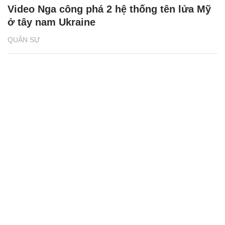
Video Nga công phá 2 hệ thống tên lửa Mỹ
ở tây nam Ukraine
QUÂN SỰ