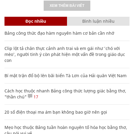
XEM THÊM BÀI VIẾT
Đọc nhiều
Bình luận nhiều
Bảng công thức đạo hàm nguyên hàm cơ bản cần nhớ
Clip lột tả chân thực cảnh anh trai và em gái như 'chó với
mèo', người tinh ý còn phát hiện một vấn đề trong giáo dục
con
Bí mật trận đổ bộ lên bãi biển Tà Lơn của Hải quân Việt Nam
Cách học thuộc nhanh Bảng công thức lượng giác bằng thơ,
"thần chú"
17
20 số điện thoại ma ám bạn không bao giờ nên gọi
Mẹo học thuộc Bảng tuần hoàn nguyên tố hóa học bằng thơ,
câu nói vui vẻ