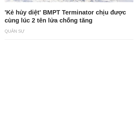
'Kẻ hủy diệt' BMPT Terminator chịu được
cùng lúc 2 tên lửa chống tăng
QUÂN SỰ