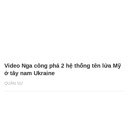
Video Nga công phá 2 hệ thống tên lửa Mỹ
ở tây nam Ukraine
QUÂN SỰ