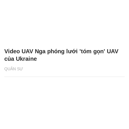
Video UAV Nga phóng lưới 'tóm gọn' UAV
của Ukraine
QUÂN SỰ