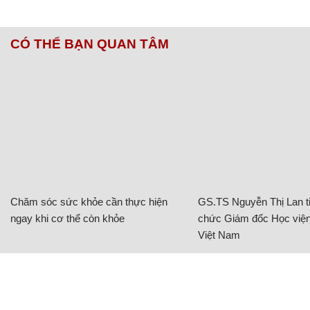
CÓ THỂ BẠN QUAN TÂM
Chăm sóc sức khỏe cần thực hiện
GS.TS Nguyễn Thị Lan ti
ngay khi cơ thể còn khỏe
chức Giám đốc Học viện
Việt Nam