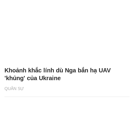
Khoảnh khắc lính dù Nga bắn hạ UAV
'khủng' của Ukraine
QUÂN SỰ