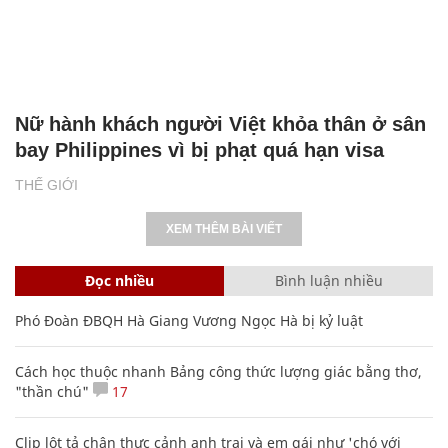
Nữ hành khách người Việt khỏa thân ở sân
bay Philippines vì bị phạt quá hạn visa
THẾ GIỚI
XEM THÊM BÀI VIẾT
Đọc nhiều
Bình luận nhiều
Phó Đoàn ĐBQH Hà Giang Vương Ngọc Hà bị kỷ luật
Cách học thuộc nhanh Bảng công thức lượng giác bằng thơ,
"thần chú"
17
Clip lột tả chân thực cảnh anh trai và em gái như 'chó với