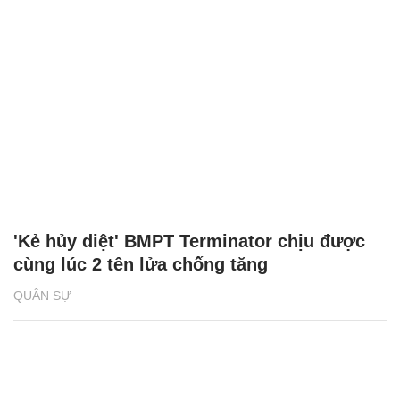
'Kẻ hủy diệt' BMPT Terminator chịu được
cùng lúc 2 tên lửa chống tăng
QUÂN SỰ