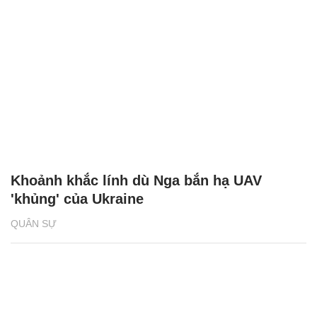
Khoảnh khắc lính dù Nga bắn hạ UAV
'khủng' của Ukraine
QUÂN SỰ