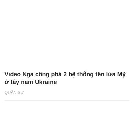
Video Nga công phá 2 hệ thống tên lửa Mỹ
ở tây nam Ukraine
QUÂN SỰ