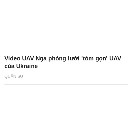
Video UAV Nga phóng lưới 'tóm gọn' UAV
của Ukraine
QUÂN SỰ