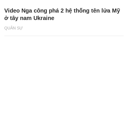
Video Nga công phá 2 hệ thống tên lửa Mỹ
ở tây nam Ukraine
QUÂN SỰ