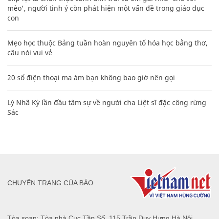
mèo', người tinh ý còn phát hiện một vấn đề trong giáo dục
con
Mẹo học thuộc Bảng tuần hoàn nguyên tố hóa học bằng thơ,
câu nói vui vẻ
20 số điện thoại ma ám bạn không bao giờ nên gọi
Lý Nhã Kỳ lần đầu tâm sự về người cha Liệt sĩ đặc công rừng
Sác
CHUYÊN TRANG CỦA BÁO
Tòa soạn: Tòa nhà Cục Tần Số, 115 Trần Duy Hưng Hà Nội