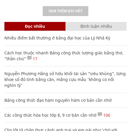
XEM THÊM BÀI VIẾT
Đọc nhiều
Bình luận nhiều
Nhiều điểm bất thường ở bằng đại học của Lý Nhã Kỳ
Cách học thuộc nhanh Bảng công thức lượng giác bằng thơ,
"thần chú"
17
Nguyễn Phương Hằng sở hữu khối tài sản "siêu khủng", từng
khoe sổ đỏ tính bằng cân, mắng cựu mẫu 'không có nổi
nghìn tỷ'
Bảng công thức đạo hàm nguyên hàm cơ bản cần nhớ
Các công thức hóa học lớp 8, 9 cơ bản cần nhớ
106
Clip lột tả chân thực cảnh anh trai và em gái như 'chó với