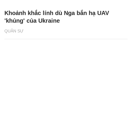
Khoảnh khắc lính dù Nga bắn hạ UAV
'khủng' của Ukraine
QUÂN SỰ