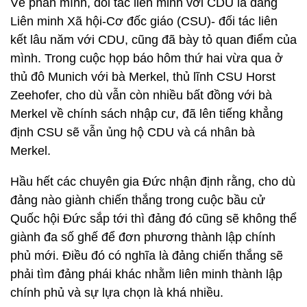
Về phần mình, đối tác liên minh với CDU là đảng
Liên minh Xã hội-Cơ đốc giáo (CSU)- đối tác liên
kết lâu năm với CDU, cũng đã bày tỏ quan điểm của
mình. Trong cuộc họp báo hôm thứ hai vừa qua ở
thủ đô Munich với bà Merkel, thủ lĩnh CSU Horst
Zeehofer, cho dù vẫn còn nhiều bất đồng với bà
Merkel về chính sách nhập cư, đã lên tiếng khẳng
định CSU sẽ vẫn ủng hộ CDU và cá nhân bà
Merkel.
Hầu hết các chuyên gia Đức nhận định rằng, cho dù
đảng nào giành chiến thắng trong cuộc bầu cử
Quốc hội Đức sắp tới thì đảng đó cũng sẽ không thể
giành đa số ghế để đơn phương thành lập chính
phủ mới. Điều đó có nghĩa là đảng chiến thắng sẽ
phải tìm đảng phái khác nhằm liên minh thành lập
chính phủ và sự lựa chọn là khá nhiều.