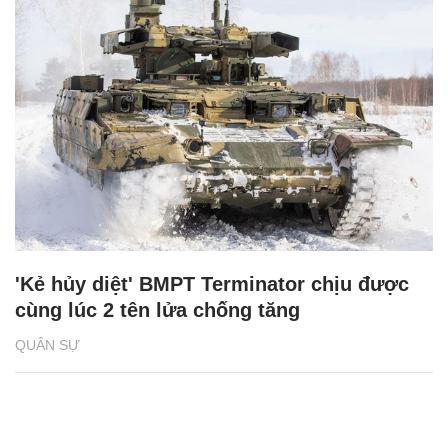
'Kẻ hủy diệt' BMPT Terminator chịu được
cùng lúc 2 tên lửa chống tăng
QUÂN SỰ