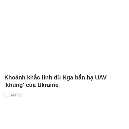
Khoảnh khắc lính dù Nga bắn hạ UAV
'khủng' của Ukraine
QUÂN SỰ