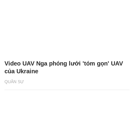
Video UAV Nga phóng lưới 'tóm gọn' UAV
của Ukraine
QUÂN SỰ