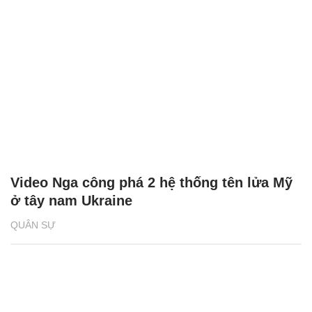
Video Nga công phá 2 hệ thống tên lửa Mỹ
ở tây nam Ukraine
QUÂN SỰ