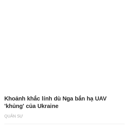
Khoảnh khắc lính dù Nga bắn hạ UAV
'khủng' của Ukraine
QUÂN SỰ