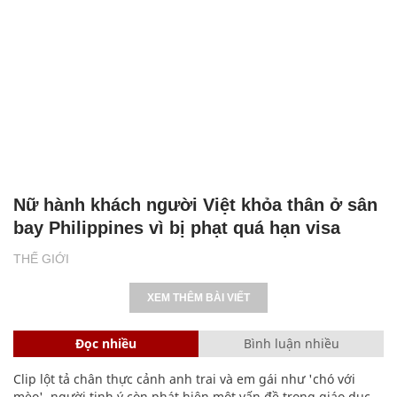
Nữ hành khách người Việt khỏa thân ở sân
bay Philippines vì bị phạt quá hạn visa
THẾ GIỚI
XEM THÊM BÀI VIẾT
Đọc nhiều
Bình luận nhiều
Clip lột tả chân thực cảnh anh trai và em gái như 'chó với
mèo', người tinh ý còn phát hiện một vấn đề trong giáo dục