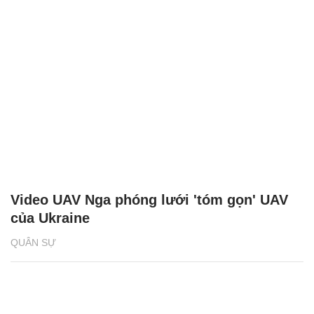
Video UAV Nga phóng lưới 'tóm gọn' UAV
của Ukraine
QUÂN SỰ