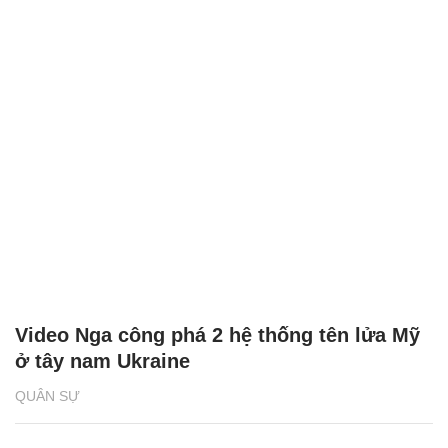
Video Nga công phá 2 hệ thống tên lửa Mỹ
ở tây nam Ukraine
QUÂN SỰ