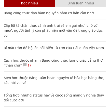
Đọc nhiều
Bình luận nhiều
Bảng công thức đạo hàm nguyên hàm cơ bản cần nhớ
Clip lột tả chân thực cảnh anh trai và em gái như 'chó với
mèo', người tinh ý còn phát hiện một vấn đề trong giáo dục
con
Bí mật trận đổ bộ lên bãi biển Tà Lơn của Hải quân Việt Nam
Cách học thuộc nhanh Bảng công thức lượng giác bằng thơ,
"thần chú"
17
Mẹo học thuộc Bảng tuần hoàn nguyên tố hóa học bằng thơ,
câu nói vui vẻ
Tổng hợp những status hay về cuộc sống mang ý nghĩa thay
đổi cuộc đời