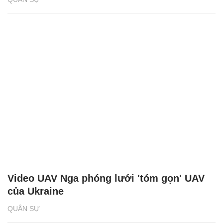
Video UAV Nga phóng lưới 'tóm gọn' UAV
của Ukraine
QUÂN SỰ