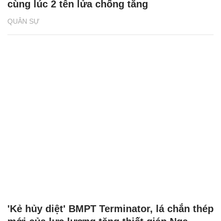
cùng lúc 2 tên lửa chống tăng
QUÂN SỰ
'Kẻ hủy diệt' BMPT Terminator, lá chắn thép