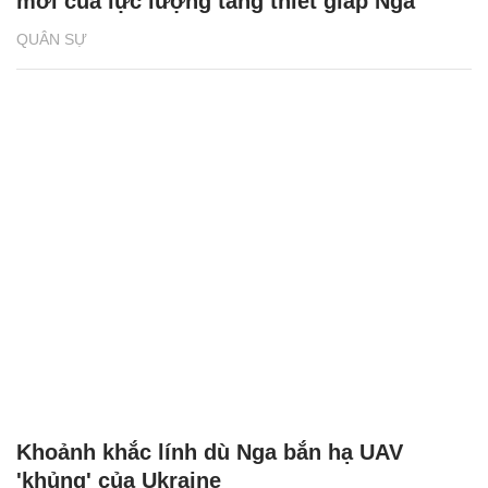
mới của lực lượng tăng thiết giáp Nga
QUÂN SỰ
Khoảnh khắc lính dù Nga bắn hạ UAV
'khủng' của Ukraine