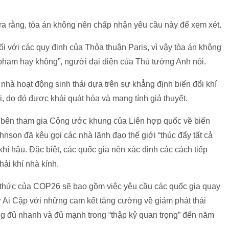
 ra rằng, tòa án không nên chấp nhận yêu cầu này để xem xét.
i với các quy định của Thỏa thuận Paris, vì vậy tòa án không
phạm hay không”, người đại diện của Thủ tướng Anh nói.
nhà hoạt động sinh thái dựa trên sự khẳng định biến đổi khí
i, do đó được khái quát hóa và mang tính giả thuyết.
ác bên tham gia Công ước khung của Liên hợp quốc về biến
nson đã kêu gọi các nhà lãnh đạo thế giới “thúc đẩy tất cả
hí hậu. Đặc biệt, các quốc gia nên xác định các cách tiếp
hải khí nhà kính.
 thức của COP26 sẽ bao gồm việc yêu cầu các quốc gia quay
ở Ai Cập với những cam kết tăng cường về giảm phát thải
g đủ nhanh và đủ mạnh trong “thập kỷ quan trọng” đến năm