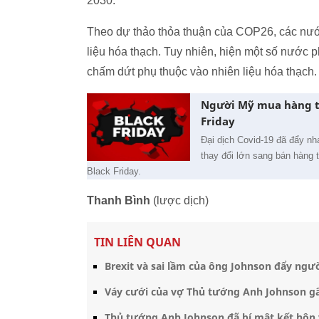
2030.
Theo dự thảo thỏa thuận của COP26, các nước
liệu hóa thạch. Tuy nhiên, hiện một số nước p
chấm dứt phụ thuộc vào nhiên liệu hóa thạch.
Người Mỹ mua hàng tr
Friday
Đại dịch Covid-19 đã đẩy nh
thay đổi lớn sang bán hàng
Black Friday.
Thanh Bình
(lược dịch)
TIN LIÊN QUAN
Brexit và sai lầm của ông Johnson đẩy ngư
Váy cưới của vợ Thủ tướng Anh Johnson gâ
Thủ tướng Anh Johnson đã bí mật kết hôn v