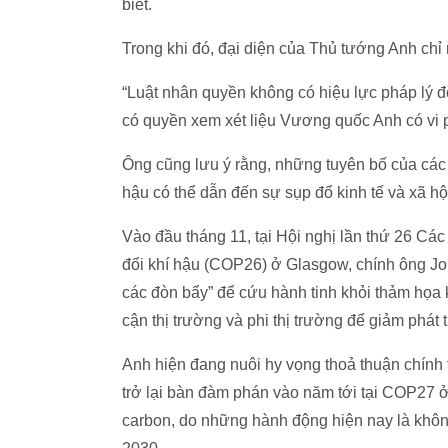
biết.
Trong khi đó, đại diện của Thủ tướng Anh chỉ
“Luật nhân quyền không có hiệu lực pháp lý đố
có quyền xem xét liệu Vương quốc Anh có vi 
Ông cũng lưu ý rằng, những tuyên bố của các 
hậu có thể dẫn đến sự sụp đổ kinh tế và xã hộ
Vào đầu tháng 11, tại Hội nghị lần thứ 26 C
đổi khí hậu (COP26) ở Glasgow, chính ông Joh
các đòn bẩy” để cứu hành tinh khỏi thảm họa k
cận thị trường và phi thị trường để giảm phát t
Anh hiện đang nuôi hy vọng thoả thuận chính
trở lại bàn đàm phán vào năm tới tại COP27 
carbon, do những hành động hiện nay là khôn