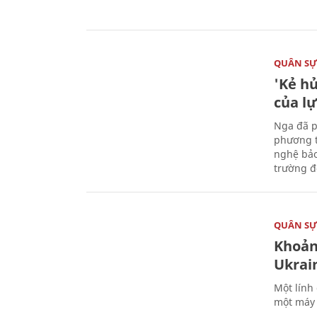
QUÂN S
'Kẻ h
của l
Nga đã p
phương t
nghệ bảo
trường đô
QUÂN S
Khoản
Ukrai
Một lính
một máy 