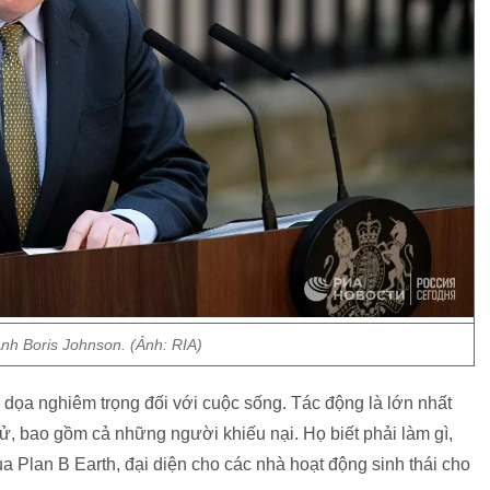
nh Boris Johnson. (Ảnh: RIA)
đe dọa nghiêm trọng đối với cuộc sống. Tác động là lớn nhất
 xử, bao gồm cả những người khiếu nại. Họ biết phải làm gì,
a Plan B Earth, đại diện cho các nhà hoạt động sinh thái cho