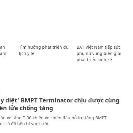
Lan
Tìm hướng phát triển du
BAT Việt Nam tiếp sức
Giám
lịch y tế
phụ nữ vùng biên giới
phát triển sinh kế
Ự
ủy diệt' BMPT Terminator chịu được cùng
tên lửa chống tăng
ân xe tăng T-90 khiến xe chiến đấu hỗ trợ tăng BMPT
r có độ bền bỉ vượt trội.