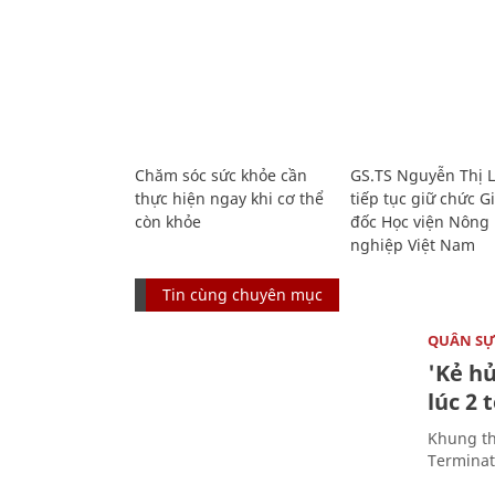
Chăm sóc sức khỏe cần
GS.TS Nguyễn Thị 
thực hiện ngay khi cơ thể
tiếp tục giữ chức 
còn khỏe
đốc Học viện Nông
nghiệp Việt Nam
Tin cùng chuyên mục
QUÂN S
'Kẻ h
lúc 2 
Khung th
Terminato