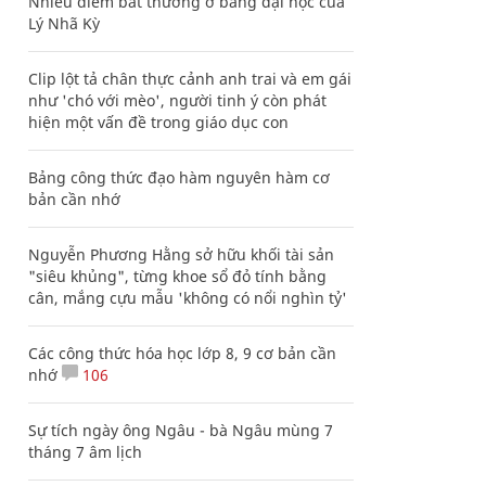
Nhiều điểm bất thường ở bằng đại học của
Lý Nhã Kỳ
Clip lột tả chân thực cảnh anh trai và em gái
như 'chó với mèo', người tinh ý còn phát
hiện một vấn đề trong giáo dục con
Bảng công thức đạo hàm nguyên hàm cơ
bản cần nhớ
Nguyễn Phương Hằng sở hữu khối tài sản
"siêu khủng", từng khoe sổ đỏ tính bằng
cân, mắng cựu mẫu 'không có nổi nghìn tỷ'
Các công thức hóa học lớp 8, 9 cơ bản cần
nhớ
106
Sự tích ngày ông Ngâu - bà Ngâu mùng 7
tháng 7 âm lịch