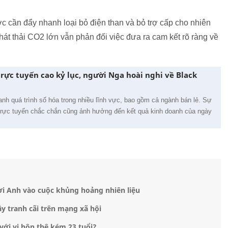
 cần đẩy nhanh loại bỏ điện than và bỏ trợ cấp cho nhiên
hát thải CO2 lớn vẫn phản đối việc đưa ra cam kết rõ ràng về
ực tuyến cao kỷ lục, người Nga hoài nghi về Black
anh quá trình số hóa trong nhiều lĩnh vực, bao gồm cả ngành bán lẻ. Sự
 trực tuyến chắc chắn cũng ảnh hưởng đến kết quả kinh doanh của ngày
ời Anh vào cuộc khủng hoảng nhiên liệu
y tranh cãi trên mạng xã hội
ới vị hôn thê kém 23 tuổi?