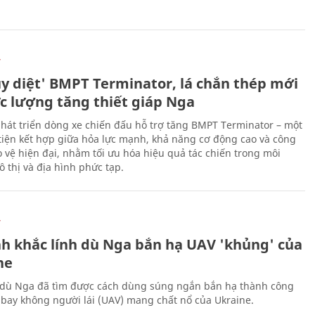
Ự
ủy diệt' BMPT Terminator, lá chắn thép mới
ực lượng tăng thiết giáp Nga
hát triển dòng xe chiến đấu hỗ trợ tăng BMPT Terminator – một
iện kết hợp giữa hỏa lực mạnh, khả năng cơ động cao và công
 vệ hiện đại, nhằm tối ưu hóa hiệu quả tác chiến trong môi
 thị và địa hình phức tạp.
Ự
h khắc lính dù Nga bắn hạ UAV 'khủng' của
ne
 dù Nga đã tìm được cách dùng súng ngắn bắn hạ thành công
bay không người lái (UAV) mang chất nổ của Ukraine.