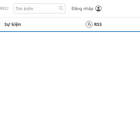
18822
Đăng nhập
Sự kiện
RSS