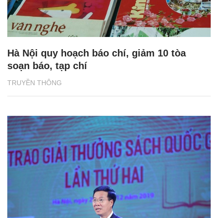
Hà Nội quy hoạch báo chí, giảm 10 tòa
soạn báo, tạp chí
TRUYỀN THÔNG