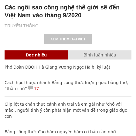
Các ngôi sao công nghệ thế giới sẽ đến
Việt Nam vào tháng 9/2020
TRUYỀN THÔNG
XEM THÊM BÀI VIẾT
Đọc nhiều
Bình luận nhiều
Phó Đoàn ĐBQH Hà Giang Vương Ngọc Hà bị kỷ luật
Cách học thuộc nhanh Bảng công thức lượng giác bằng thơ,
"thần chú"
17
Clip lột tả chân thực cảnh anh trai và em gái như 'chó với
mèo', người tinh ý còn phát hiện một vấn đề trong giáo dục
con
Bảng công thức đạo hàm nguyên hàm cơ bản cần nhớ