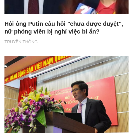
Hỏi ông Putin câu hỏi "chưa được duyệt",
nữ phóng viên bị nghỉ việc bí ẩn?
TRUYỀN THÔNG