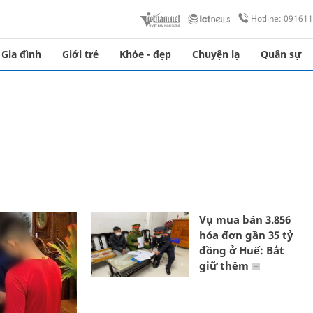
Hotline: 09161
Gia đình
Giới trẻ
Khỏe - đẹp
Chuyện lạ
Quân sự
Vụ mua bán 3.856
hóa đơn gần 35 tỷ
đồng ở Huế: Bắt
giữ thêm