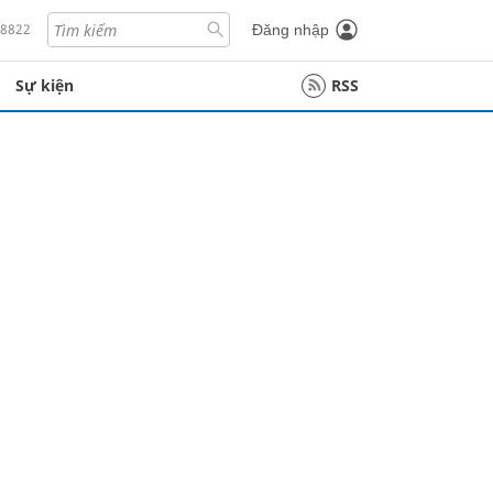
18822
Đăng nhập
Sự kiện
RSS