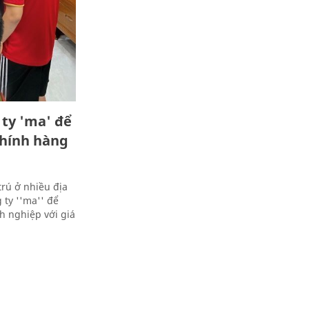
ty 'ma' để
chính hàng
trú ở nhiều địa
ty ''ma'' để
h nghiệp với giá