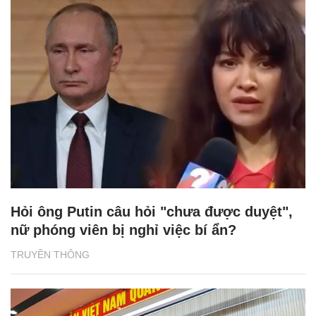
Hỏi ông Putin câu hỏi "chưa được duyệt",
nữ phóng viên bị nghỉ việc bí ẩn?
TRUYỀN THÔNG