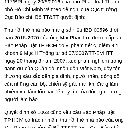
117/BPL ngày 20/6/2016 của báo Pháp luật Thành
phố Hồ Chí Minh và theo đề nghị của Cục trưởng
Cục Báo chí, Bộ TT&TT quyết định:
Thu hồi thẻ nhà báo mang số hiệu IBĐ 00596 thời
hạn 2016-2020 của ông Mai Phan Lợi được cấp tại
Báo Pháp luật TP.HCM do vi phạm tiết c, điểm 9.1,
khoản 9 Mục II Thông tư số 07/2007/TT-BVHTT
ngày 20 tháng 3 năm 2007, xúc phạm nghiêm trọng
danh dự của Quân đội nhân dân Việt Nam, gây tổn
thương sâu sắc đến gia đình, người thân, đồng đội
của những cán bộ, chiến sỹ gặp nạn khi đang làm
nhiệm vụ; làm tổn hại đến uy tín của đội ngũ những
người làm báo.
Quyết định số 1063 cũng yêu cầu Báo Pháp luật
TP.HCM có trách nhiệm thu hồi thẻ nhà báo của ông
Mai Phan Lợi nộp về Bộ TT&TT (qua Cục Báo chí)