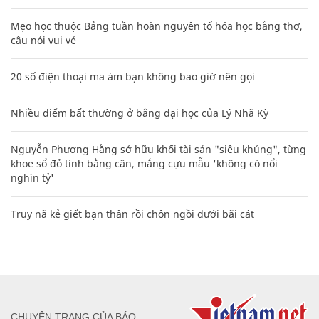
Mẹo học thuộc Bảng tuần hoàn nguyên tố hóa học bằng thơ,
câu nói vui vẻ
20 số điện thoại ma ám bạn không bao giờ nên gọi
Nhiều điểm bất thường ở bằng đại học của Lý Nhã Kỳ
Nguyễn Phương Hằng sở hữu khối tài sản "siêu khủng", từng
khoe sổ đỏ tính bằng cân, mắng cựu mẫu 'không có nổi
nghìn tỷ'
Truy nã kẻ giết bạn thân rồi chôn ngồi dưới bãi cát
CHUYÊN TRANG CỦA BÁO