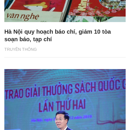
Hà Nội quy hoạch báo chí, giảm 10 tòa
soạn báo, tạp chí
TRUYỀN THÔNG