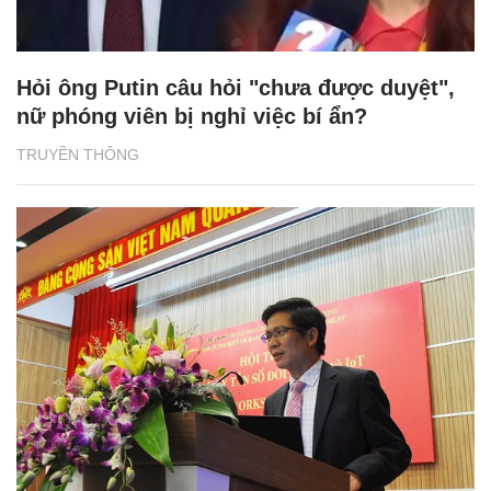
Hỏi ông Putin câu hỏi "chưa được duyệt",
nữ phóng viên bị nghỉ việc bí ẩn?
TRUYỀN THÔNG