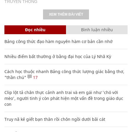
TRUYỀN THÔNG
XEM THÊM BÀI VIẾT
Đọc nhiều
Bình luận nhiều
Bảng công thức đạo hàm nguyên hàm cơ bản cần nhớ
Nhiều điểm bất thường ở bằng đại học của Lý Nhã Kỳ
Cách học thuộc nhanh Bảng công thức lượng giác bằng thơ,
"thần chú"
17
Clip lột tả chân thực cảnh anh trai và em gái như 'chó với
mèo', người tinh ý còn phát hiện một vấn đề trong giáo dục
con
Truy nã kẻ giết bạn thân rồi chôn ngồi dưới bãi cát