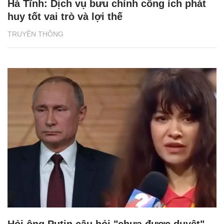
Hà Tĩnh: Dịch vụ bưu chính công ích phát
huy tốt vai trò và lợi thế
TRUYỀN THÔNG
Hỏi ông Putin câu hỏi "chưa được duyệt",