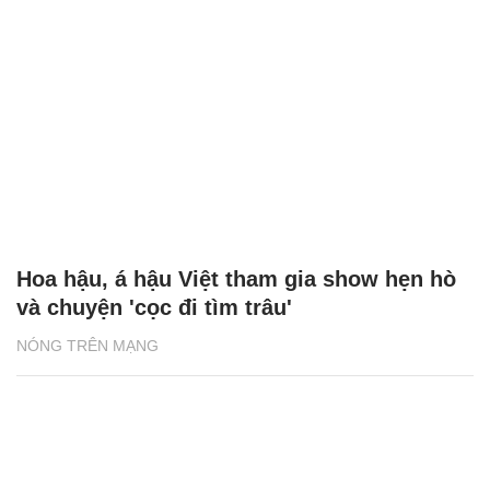
Hoa hậu, á hậu Việt tham gia show hẹn hò
và chuyện 'cọc đi tìm trâu'
NÓNG TRÊN MẠNG