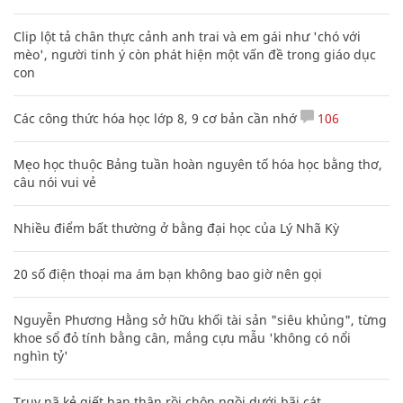
Clip lột tả chân thực cảnh anh trai và em gái như 'chó với
mèo', người tinh ý còn phát hiện một vấn đề trong giáo dục
con
Các công thức hóa học lớp 8, 9 cơ bản cần nhớ
106
Mẹo học thuộc Bảng tuần hoàn nguyên tố hóa học bằng thơ,
câu nói vui vẻ
Nhiều điểm bất thường ở bằng đại học của Lý Nhã Kỳ
20 số điện thoại ma ám bạn không bao giờ nên gọi
Nguyễn Phương Hằng sở hữu khối tài sản "siêu khủng", từng
khoe sổ đỏ tính bằng cân, mắng cựu mẫu 'không có nổi
nghìn tỷ'
Truy nã kẻ giết bạn thân rồi chôn ngồi dưới bãi cát