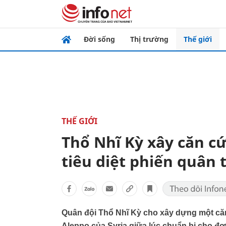
Đời sống
Thị trường
Thế giới
THẾ GIỚI
Thổ Nhĩ Kỳ xây căn cứ
tiêu diệt phiến quân
Quân đội Thổ Nhĩ Kỳ cho xây dựng một căn
Aleppo của Syria giữa lúc chuẩn bị cho đợ