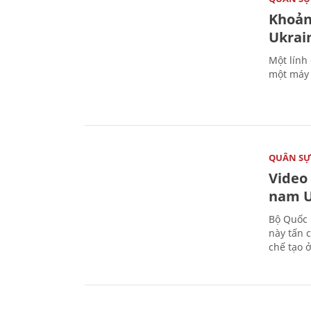
Khoản
Ukrai
Một lính
một máy 
QUÂN S
Video
nam U
Bộ Quốc 
này tấn 
chế tạo 