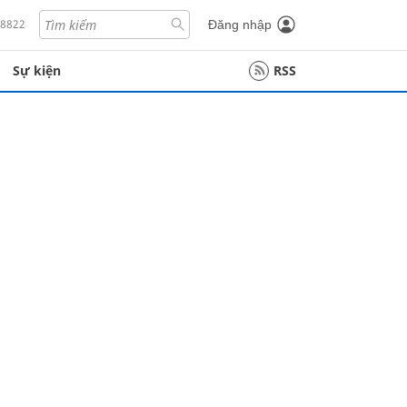
18822
Đăng nhập
Sự kiện
RSS