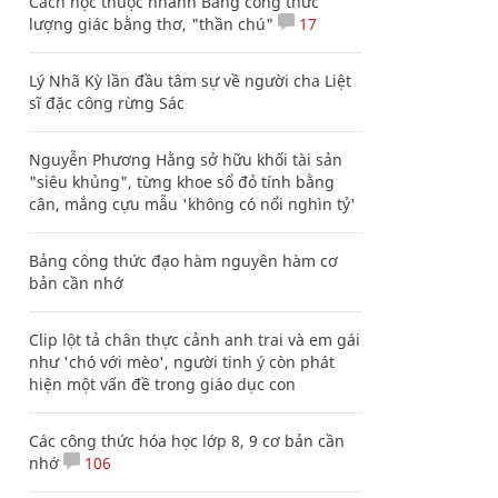
Cách học thuộc nhanh Bảng công thức
lượng giác bằng thơ, "thần chú"
17
Lý Nhã Kỳ lần đầu tâm sự về người cha Liệt
sĩ đặc công rừng Sác
Nguyễn Phương Hằng sở hữu khối tài sản
"siêu khủng", từng khoe sổ đỏ tính bằng
cân, mắng cựu mẫu 'không có nổi nghìn tỷ'
Bảng công thức đạo hàm nguyên hàm cơ
bản cần nhớ
Clip lột tả chân thực cảnh anh trai và em gái
như 'chó với mèo', người tinh ý còn phát
hiện một vấn đề trong giáo dục con
Các công thức hóa học lớp 8, 9 cơ bản cần
nhớ
106