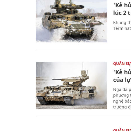
'Kẻ h
lúc 2 
Khung th
Terminato
QUÂN S
'Kẻ h
của l
Nga đã p
phương t
nghệ bảo
trường đô
QUÂN S