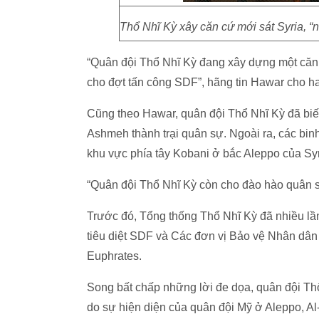
Thổ Nhĩ Kỳ xây căn cứ mới sát Syria, “
“Quân đội Thổ Nhĩ Kỳ đang xây dựng một căn 
cho đợt tấn công SDF”, hãng tin Hawar cho ha
Cũng theo Hawar, quân đội Thổ Nhĩ Kỳ đã bi
Ashmeh thành trại quân sự. Ngoài ra, các binh
khu vực phía tây Kobani ở bắc Aleppo của Syr
“Quân đội Thổ Nhĩ Kỳ còn cho đào hào quân s
Trước đó, Tổng thống Thổ Nhĩ Kỳ đã nhiều lầ
tiêu diệt SDF và Các đơn vị Bảo vệ Nhân dâ
Euphrates.
Song bất chấp những lời đe dọa, quân đội Thổ
do sự hiện diện của quân đội Mỹ ở Aleppo, Al