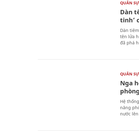
QUÂN S
Dàn t
tinh’ 
Dàn tiêm
tên lửa 
đã phá h
QUÂN S
Nga h
phòng
Hệ thống
năng phò
nước lên 