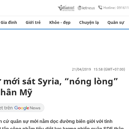
Hotline: 09161
Gia đình
Giới trẻ
Khỏe - đẹp
Chuyện lạ
Quân sự
21/04/2019 15:58 (GMT+07:00)
 mới sát Syria, “nóng lòng”
 thân Mỹ
 cứ quân sự mới nằm dọc đường biên giới với tỉnh
t tấn công nhằm tiêu diệt lực lượng phiến quân SDF thân