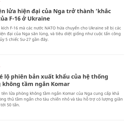
Ự
ên lửa hiện đại của Nga trở thành ‘khắc
của F-16 ở Ukraine
 kích F-16 mà các nước NATO hứa chuyển cho Ukraine sẽ bị các
hiện đại của Nga săn lùng, và tiêu diệt giống như cuộc tấn công
ủy 5 chiếc Su-27 gần đây.
Ự
é lộ phiên bản xuất khẩu của hệ thống
 không tầm ngắn Komar
 tên lửa phòng không tầm ngắn Komar của Nga cung cấp khả
ng thủ tầm ngắn cho tàu chiến nhỏ và tàu hỗ trợ có lượng giãn
tới 50 tấn.