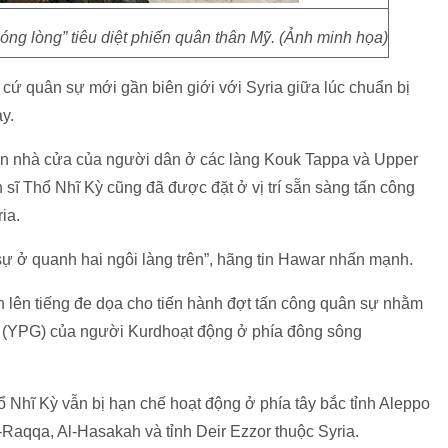
nóng lòng” tiêu diệt phiến quân thân Mỹ. (Ảnh minh họa)
cứ quân sự mới gần biên giới với Syria giữa lúc chuẩn bị
y.
ến nhà cửa của người dân ở các làng Kouk Tappa và Upper
 sĩ Thổ Nhĩ Kỳ cũng đã được đặt ở vị trí sẵn sàng tấn công
ia.
ự ở quanh hai ngôi làng trên”, hãng tin Hawar nhấn mạnh.
n lên tiếng đe dọa cho tiến hành đợt tấn công quân sự nhằm
n (YPG) của người Kurdhoạt động ở phía đông sông
 Nhĩ Kỳ vẫn bị hạn chế hoạt động ở phía tây bắc tỉnh Aleppo
-Raqqa, Al-Hasakah và tỉnh Deir Ezzor thuộc Syria.