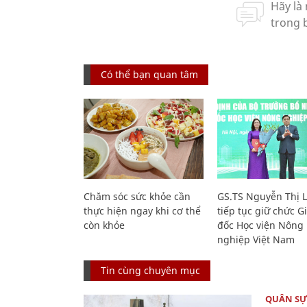
Có thể bạn quan tâm
Chăm sóc sức khỏe cần
GS.TS Nguyễn Thị 
thực hiện ngay khi cơ thể
tiếp tục giữ chức 
còn khỏe
đốc Học viện Nông
nghiệp Việt Nam
Tin cùng chuyên mục
QUÂN S