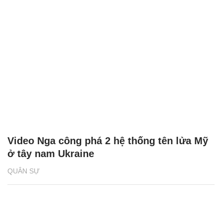
Video Nga công phá 2 hệ thống tên lửa Mỹ
ở tây nam Ukraine
QUÂN SỰ