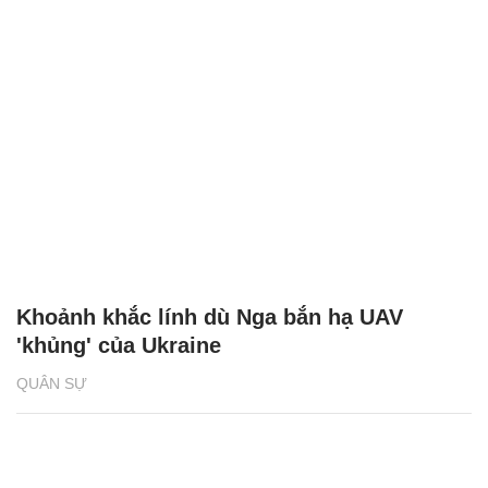
Khoảnh khắc lính dù Nga bắn hạ UAV
'khủng' của Ukraine
QUÂN SỰ