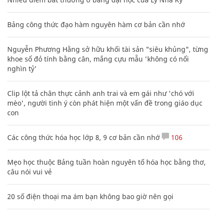
Bảng công thức đạo hàm nguyên hàm cơ bản cần nhớ
Nguyễn Phương Hằng sở hữu khối tài sản "siêu khủng", từng
khoe sổ đỏ tính bằng cân, mắng cựu mẫu 'không có nổi
nghìn tỷ'
Clip lột tả chân thực cảnh anh trai và em gái như 'chó với
mèo', người tinh ý còn phát hiện một vấn đề trong giáo dục
con
Các công thức hóa học lớp 8, 9 cơ bản cần nhớ
106
Mẹo học thuộc Bảng tuần hoàn nguyên tố hóa học bằng thơ,
câu nói vui vẻ
20 số điện thoại ma ám bạn không bao giờ nên gọi