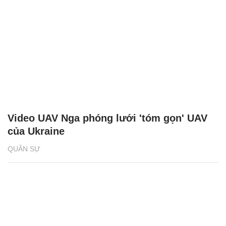
Video UAV Nga phóng lưới 'tóm gọn' UAV
của Ukraine
QUÂN SỰ