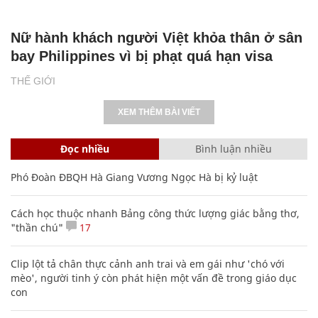
Nữ hành khách người Việt khỏa thân ở sân
bay Philippines vì bị phạt quá hạn visa
THẾ GIỚI
XEM THÊM BÀI VIẾT
Đọc nhiều
Bình luận nhiều
Phó Đoàn ĐBQH Hà Giang Vương Ngọc Hà bị kỷ luật
Cách học thuộc nhanh Bảng công thức lượng giác bằng thơ,
"thần chú"
17
Clip lột tả chân thực cảnh anh trai và em gái như 'chó với
mèo', người tinh ý còn phát hiện một vấn đề trong giáo dục
con