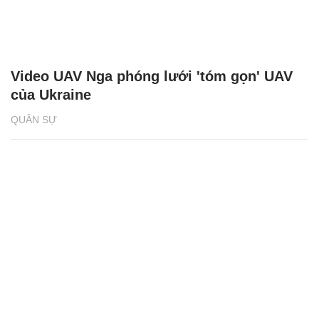
Video UAV Nga phóng lưới 'tóm gọn' UAV
của Ukraine
QUÂN SỰ