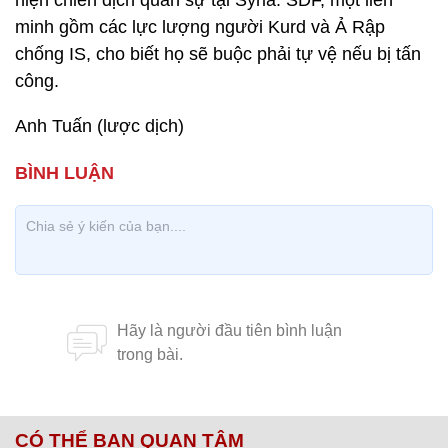
hiện chiến dịch quân sự tại Syria. SDF, một liên
minh gồm các lực lượng người Kurd và Ả Rập
chống IS, cho biết họ sẽ buộc phải tự vệ nếu bị tấn
công.
Anh Tuấn (lược dịch)
CÓ THỂ BẠN QUAN TÂM