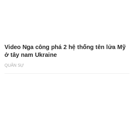
Video Nga công phá 2 hệ thống tên lửa Mỹ
ở tây nam Ukraine
QUÂN SỰ