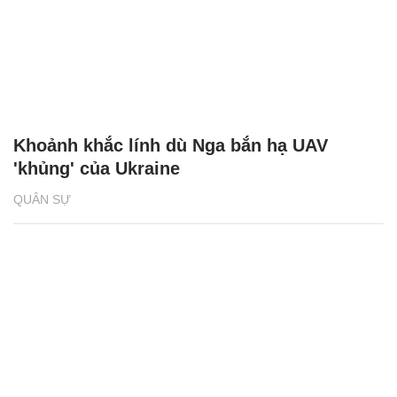
Khoảnh khắc lính dù Nga bắn hạ UAV
'khủng' của Ukraine
QUÂN SỰ