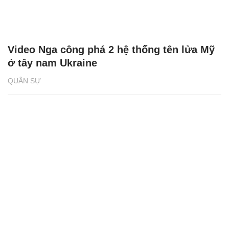
Video Nga công phá 2 hệ thống tên lửa Mỹ
ở tây nam Ukraine
QUÂN SỰ