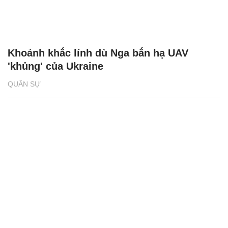
Khoảnh khắc lính dù Nga bắn hạ UAV
'khủng' của Ukraine
QUÂN SỰ