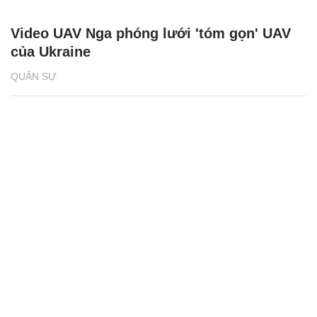
Video UAV Nga phóng lưới 'tóm gọn' UAV
của Ukraine
QUÂN SỰ