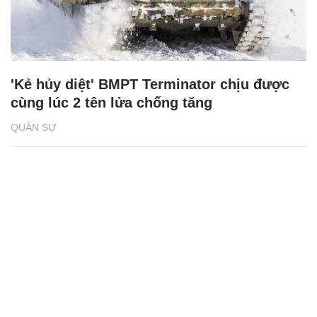
'Kẻ hủy diệt' BMPT Terminator chịu được
cùng lúc 2 tên lửa chống tăng
QUÂN SỰ