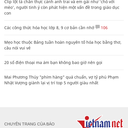
Clip lột tả chân thực cảnh anh trai và em gái như 'chó với
mèo', người tinh ý còn phát hiện một vấn đề trong giáo dục
con
Các công thức hóa học lớp 8, 9 cơ bản cần nhớ
106
Mẹo học thuộc Bảng tuần hoàn nguyên tố hóa học bằng thơ,
câu nói vui vẻ
20 số điện thoại ma ám bạn không bao giờ nên gọi
Mai Phương Thúy "phím hàng" quá chuẩn, vợ tỷ phú Phạm
Nhật Vượng giành lại vị trí top 5 người giàu nhất
CHUYÊN TRANG CỦA BÁO