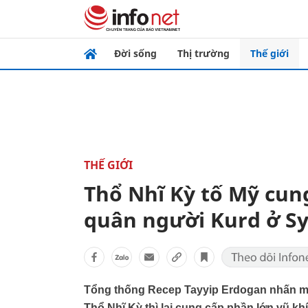
Đời sống
Thị trường
Thế giới
THẾ GIỚI
Thổ Nhĩ Kỳ tố Mỹ cun
quân người Kurd ở Sy
Tổng thống Recep Tayyip Erdogan nhấn mạn
Thổ Nhĩ Kỳ thì lại cung cấp phần lớn vũ k