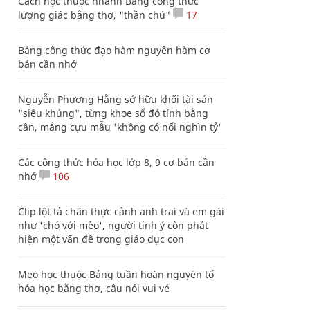
Cách học thuộc nhanh Bảng công thức
lượng giác bằng thơ, "thần chú"
17
Bảng công thức đạo hàm nguyên hàm cơ
bản cần nhớ
Nguyễn Phương Hằng sở hữu khối tài sản
"siêu khủng", từng khoe sổ đỏ tính bằng
cân, mắng cựu mẫu 'không có nổi nghìn tỷ'
Các công thức hóa học lớp 8, 9 cơ bản cần
nhớ
106
Clip lột tả chân thực cảnh anh trai và em gái
như 'chó với mèo', người tinh ý còn phát
hiện một vấn đề trong giáo dục con
Mẹo học thuộc Bảng tuần hoàn nguyên tố
hóa học bằng thơ, câu nói vui vẻ