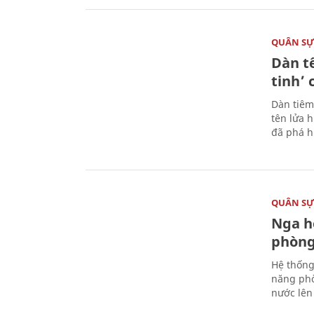
QUÂN S
Dàn t
tinh’ 
Dàn tiêm
tên lửa 
đã phá h
QUÂN S
Nga h
phòng
Hệ thống
năng phò
nước lên 