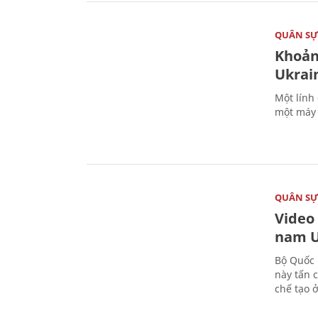
QUÂN S
Khoản
Ukrai
Một lính
một máy 
QUÂN S
Video
nam U
Bộ Quốc 
này tấn 
chế tạo 