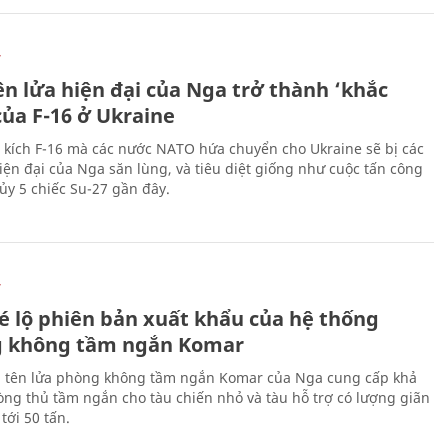
Ự
ên lửa hiện đại của Nga trở thành ‘khắc
của F-16 ở Ukraine
 kích F-16 mà các nước NATO hứa chuyển cho Ukraine sẽ bị các
hiện đại của Nga săn lùng, và tiêu diệt giống như cuộc tấn công
ủy 5 chiếc Su-27 gần đây.
Ự
é lộ phiên bản xuất khẩu của hệ thống
 không tầm ngắn Komar
 tên lửa phòng không tầm ngắn Komar của Nga cung cấp khả
ng thủ tầm ngắn cho tàu chiến nhỏ và tàu hỗ trợ có lượng giãn
tới 50 tấn.