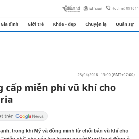
Hotline: 09161
Gia đình
Giới trẻ
Khỏe - đẹp
Chuyện lạ
Quân sự
23/04/2018 13:00 (GMT+07:00)
g cấp miễn phí vũ khí cho
ria
h, trong khi Mỹ và đồng minh từ chối bán vũ khí cho
hí “miễn phí” cho các lực lượng người Kurd hoạt động ở