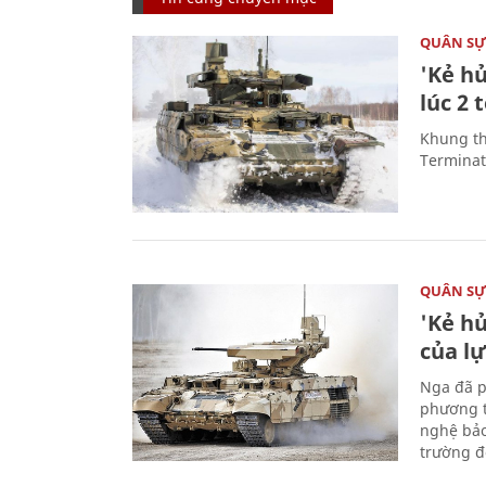
QUÂN S
'Kẻ h
lúc 2 
Khung th
Terminato
QUÂN S
'Kẻ h
của l
Nga đã p
phương t
nghệ bảo
trường đô