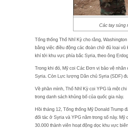
Các tay súng 
Tổng thống Thổ Nhĩ Kỳ cho rằng, Washington v
bằng việc điều động các đoàn chở đủ loại vũ k
khí tới khu vực phía bắc Syria, theo ông Erdo
Trong khi đó, Mỹ coi Các Đơn vị bảo vệ nhân
Syria. Còn Lực lượng Dân chủ Syria (SDF) đư
Về phần mình, Thổ Nhĩ Kỳ coi YPG là một c
trong danh sách khủng bố của quốc gia này.
Hồi tháng 12, Tổng thống Mỹ Donald Trump đã 
đối tác ở Syria và YPG nằm trong số này. Mỹ
30.000 thành viên hoạt động dọc khu vực biên