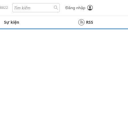
18822
Đăng nhập
Sự kiện
RSS