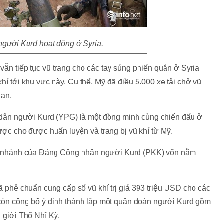
người Kurd hoạt động ở Syria.
ẫn tiếp tục vũ trang cho các tay súng phiến quân ở Syria
hí tới khu vực này. Cụ thể, Mỹ đã điều 5.000 xe tải chở vũ
gan.
 dân người Kurd (YPG) là một đồng minh cùng chiến đấu ở
ợc cho được huấn luyện và trang bị vũ khí từ Mỹ.
hi nhánh của Đảng Công nhân người Kurd (PKK) vốn nằm
phê chuẩn cung cấp số vũ khí trị giá 393 triệu USD cho các
 còn công bố ý định thành lập một quân đoàn người Kurd gồm
 giới Thổ Nhĩ Kỳ.