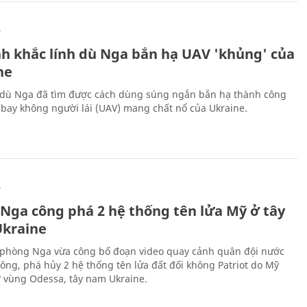
Ự
h khắc lính dù Nga bắn hạ UAV 'khủng' của
ne
 dù Nga đã tìm được cách dùng súng ngắn bắn hạ thành công
bay không người lái (UAV) mang chất nổ của Ukraine.
Ự
 Nga công phá 2 hệ thống tên lửa Mỹ ở tây
kraine
phòng Nga vừa công bố đoạn video quay cảnh quân đội nước
công, phá hủy 2 hệ thống tên lửa đất đối không Patriot do Mỹ
ở vùng Odessa, tây nam Ukraine.