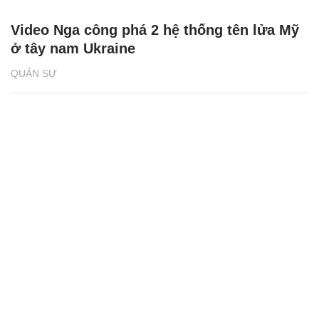
Video Nga công phá 2 hệ thống tên lửa Mỹ
ở tây nam Ukraine
QUÂN SỰ