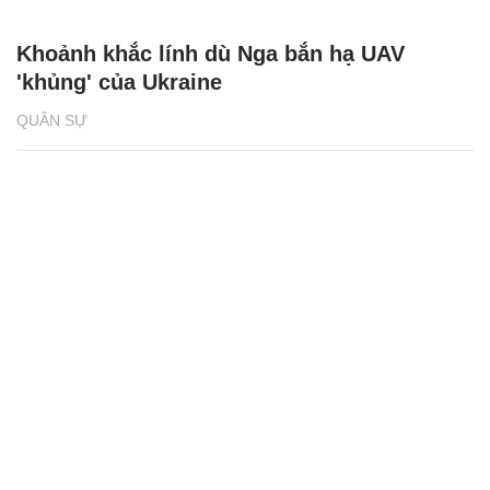
Khoảnh khắc lính dù Nga bắn hạ UAV
'khủng' của Ukraine
QUÂN SỰ