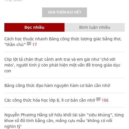
XEM THÊM BÀI VIẾT
Đọc nhiều
Bình luận nhiều
Cách học thuộc nhanh Bảng công thức lượng giác bằng thơ,
"thần chú"
17
Clip lột tả chân thực cảnh anh trai và em gái như 'chó với
mèo', người tinh ý còn phát hiện một vấn đề trong giáo dục
con
Bảng công thức đạo hàm nguyên hàm cơ bản cần nhớ
Các công thức hóa học lớp 8, 9 cơ bản cần nhớ
106
Nguyễn Phương Hằng sở hữu khối tài sản "siêu khủng", từng
khoe sổ đỏ tính bằng cân, mắng cựu mẫu 'không có nổi
nghìn tỷ'