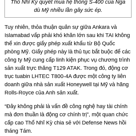
Thổ Nhĩ Kỳ quyết mua hệ thống S-400 của Nga
dù Mỹ nhiều lần gây sức ép.
Tuy nhiên, thỏa thuận quân sự giữa Ankara và
Islamabad vấp phải khó khăn lớn sau khi TAI không
thể xin được giấy phép xuất khẩu từ Bộ Quốc
phòng Mỹ. Giấy phép này là thủ tục bắt buộc để các
công ty Mỹ cung cấp linh kiện phục vụ chương trình
sản xuất trực thăng T129 ATAK. Trong đó, động cơ
trục tuabin LHTEC T800-4A được một công ty liên
doanh giữa nhà sản xuất Honeywell tại Mỹ và hãng
Rolls-Royce của Anh sản xuất.
“Đây không phải là vấn đề công nghệ hay tài chính
mà đơn thuần là động cơ chính trị”, một quan chức
cấp cao Thổ Nhĩ Kỳ chia sẻ với Defense News hồi
tháng Tám.