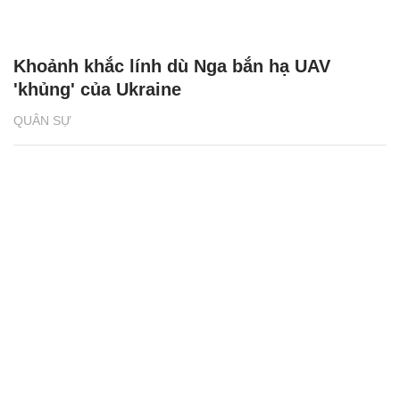
Khoảnh khắc lính dù Nga bắn hạ UAV
'khủng' của Ukraine
QUÂN SỰ