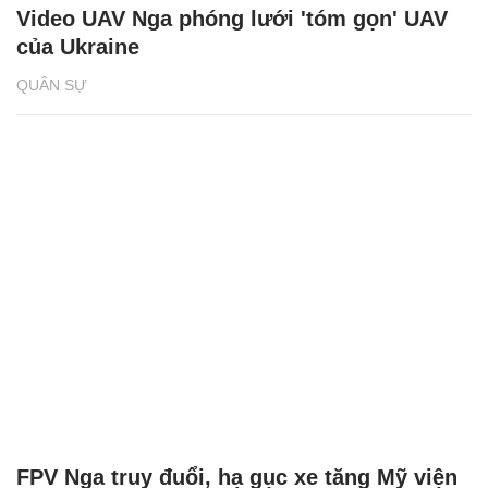
Video UAV Nga phóng lưới 'tóm gọn' UAV
của Ukraine
QUÂN SỰ
FPV Nga truy đuổi, hạ gục xe tăng Mỹ viện