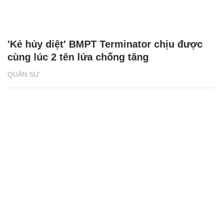
'Kẻ hủy diệt' BMPT Terminator chịu được
cùng lúc 2 tên lửa chống tăng
QUÂN SỰ