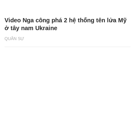
Video Nga công phá 2 hệ thống tên lửa Mỹ
ở tây nam Ukraine
QUÂN SỰ