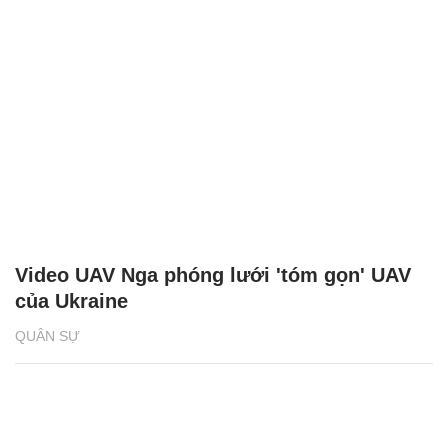
Video UAV Nga phóng lưới 'tóm gọn' UAV
của Ukraine
QUÂN SỰ