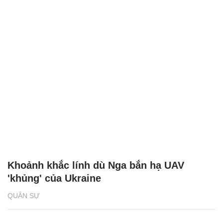
Khoảnh khắc lính dù Nga bắn hạ UAV
'khủng' của Ukraine
QUÂN SỰ