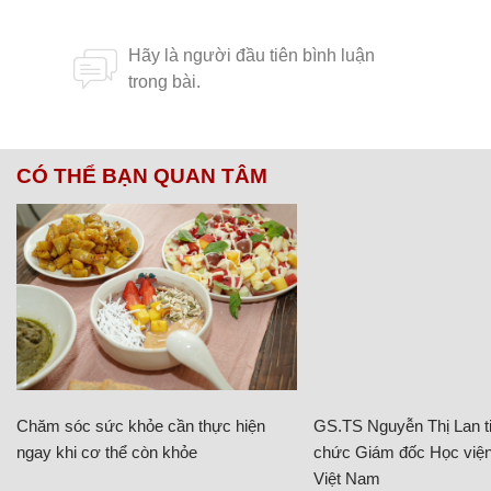
CÓ THỂ BẠN QUAN TÂM
Chăm sóc sức khỏe cần thực hiện
GS.TS Nguyễn Thị Lan ti
ngay khi cơ thể còn khỏe
chức Giám đốc Học viện
Việt Nam