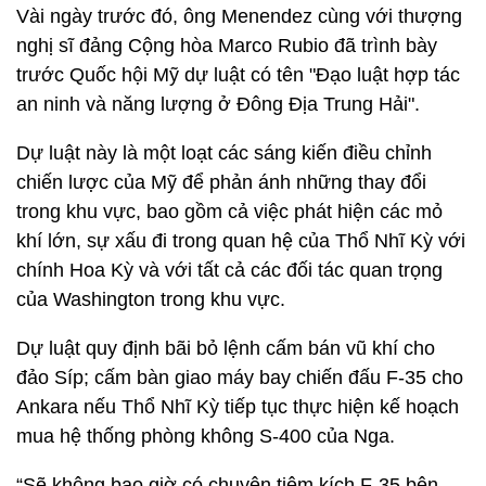
Vài ngày trước đó, ông Menendez cùng với thượng
nghị sĩ đảng Cộng hòa Marco Rubio đã trình bày
trước Quốc hội Mỹ dự luật có tên "Đạo luật hợp tác
an ninh và năng lượng ở Đông Địa Trung Hải".
Dự luật này là một loạt các sáng kiến điều chỉnh
chiến lược của Mỹ để phản ánh những thay đổi
trong khu vực, bao gồm cả việc phát hiện các mỏ
khí lớn, sự xấu đi trong quan hệ của Thổ Nhĩ Kỳ với
chính Hoa Kỳ và với tất cả các đối tác quan trọng
của Washington trong khu vực.
Dự luật quy định bãi bỏ lệnh cấm bán vũ khí cho
đảo Síp; cấm bàn giao máy bay chiến đấu F-35 cho
Ankara nếu Thổ Nhĩ Kỳ tiếp tục thực hiện kế hoạch
mua hệ thống phòng không S-400 của Nga.
“Sẽ không bao giờ có chuyện tiêm kích F-35 bên