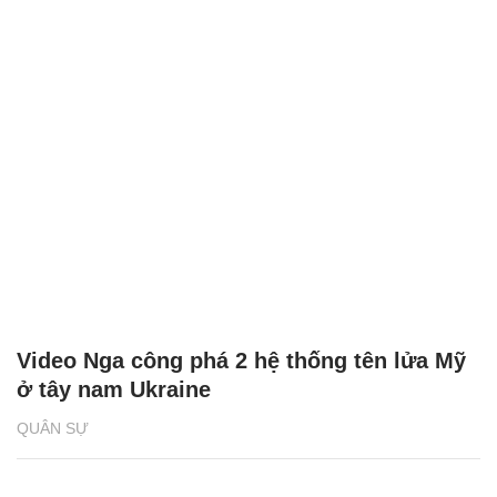
Video Nga công phá 2 hệ thống tên lửa Mỹ
ở tây nam Ukraine
QUÂN SỰ