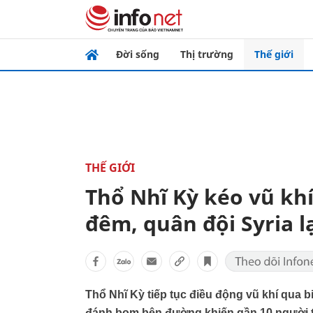
Đời sống
Thị trường
Thế giới
THẾ GIỚI
Thổ Nhĩ Kỳ kéo vũ khí
đêm, quân đội Syria 
Thổ Nhĩ Kỳ tiếp tục điều động vũ khí qua bi
đánh bom bên đường khiến gần 10 người 