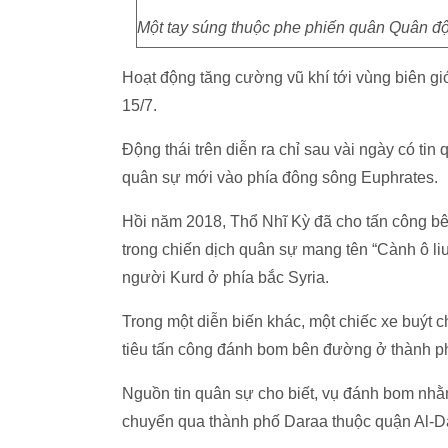
Một tay súng thuộc phe phiến quân Quân độ
Hoạt động tăng cường vũ khí tới vùng biên giớ
15/7.
Động thái trên diễn ra chỉ sau vài ngày có tin
quân sự mới vào phía đông sông Euphrates.
Hồi năm 2018, Thổ Nhĩ Kỳ đã cho tấn công bê
trong chiến dịch quân sự mang tên “Cành ô li
người Kurd ở phía bắc Syria.
Trong một diễn biến khác, một chiếc xe buýt 
tiêu tấn công đánh bom bên đường ở thành p
Nguồn tin quân sự cho biết, vụ đánh bom nhằm
chuyển qua thành phố Daraa thuộc quận Al-D