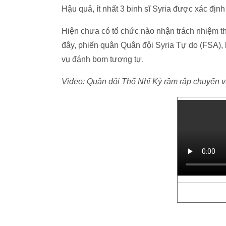
Hậu quả, ít nhất 3 binh sĩ Syria được xác địn
Hiện chưa có tổ chức nào nhận trách nhiệm t
đây, phiến quân Quân đội Syria Tự do (FSA),
vụ đánh bom tương tự.
Video: Quân đội Thổ Nhĩ Kỳ rầm rập chuyển vũ