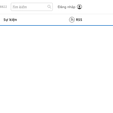
18822
Đăng nhập
Sự kiện
RSS