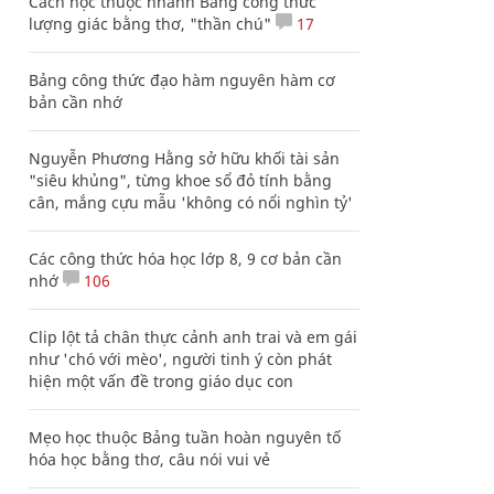
Cách học thuộc nhanh Bảng công thức
lượng giác bằng thơ, "thần chú"
17
Bảng công thức đạo hàm nguyên hàm cơ
bản cần nhớ
Nguyễn Phương Hằng sở hữu khối tài sản
"siêu khủng", từng khoe sổ đỏ tính bằng
cân, mắng cựu mẫu 'không có nổi nghìn tỷ'
Các công thức hóa học lớp 8, 9 cơ bản cần
nhớ
106
Clip lột tả chân thực cảnh anh trai và em gái
như 'chó với mèo', người tinh ý còn phát
hiện một vấn đề trong giáo dục con
Mẹo học thuộc Bảng tuần hoàn nguyên tố
hóa học bằng thơ, câu nói vui vẻ