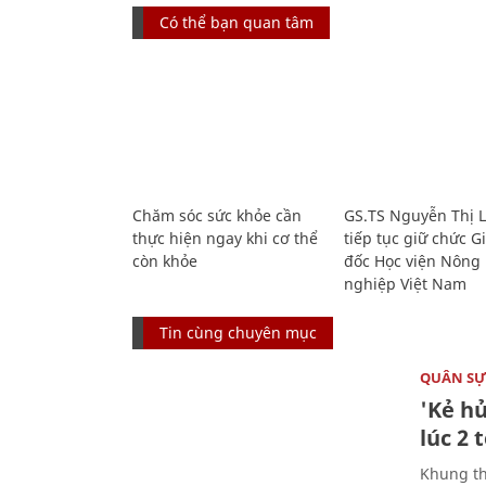
Có thể bạn quan tâm
Chăm sóc sức khỏe cần
GS.TS Nguyễn Thị 
thực hiện ngay khi cơ thể
tiếp tục giữ chức 
còn khỏe
đốc Học viện Nông
nghiệp Việt Nam
Tin cùng chuyên mục
QUÂN S
'Kẻ h
lúc 2 
Khung th