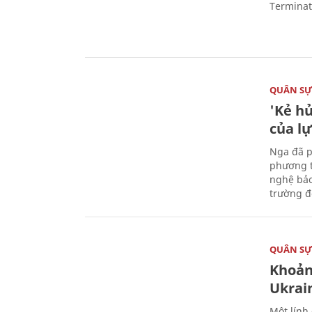
Terminato
QUÂN S
'Kẻ h
của l
Nga đã p
phương t
nghệ bảo
trường đô
QUÂN S
Khoản
Ukrai
Một lính