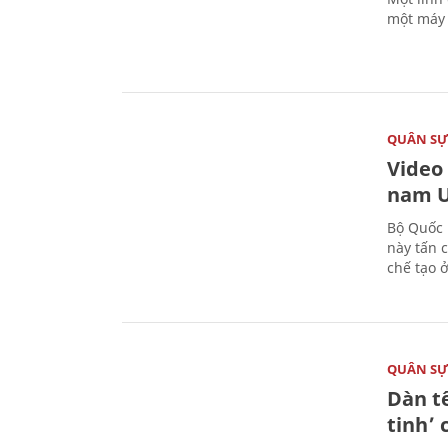
một máy 
QUÂN S
Video
nam U
Bộ Quốc 
này tấn 
chế tạo 
QUÂN S
Dàn t
tinh’ 