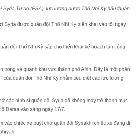
i Syria Tự do (FSA), lực lượng được Thổ Nhĩ Kỳ hậu thuẫn.
i Syria được quân đội Thổ Nhĩ Kỳ triển khai vào tối ngày
 quân đội Thổ Nhĩ Kỳ sắp cho triển khai kế hoạch tấn công
n trong và quanh khu vực thành phố Afrin. Đây là một phần
u” của quân đội Thổ Nhĩ Kỳ nhằm tiêu diệt các lực lượng
chở các binh sĩ quân đội Syria đã không may trở thành mục
hố Daraa vào sáng ngày 17/7.
 vào chiếc xe buýt chở quân đội Syriakhi chiếc xe đang di
ahiyah.