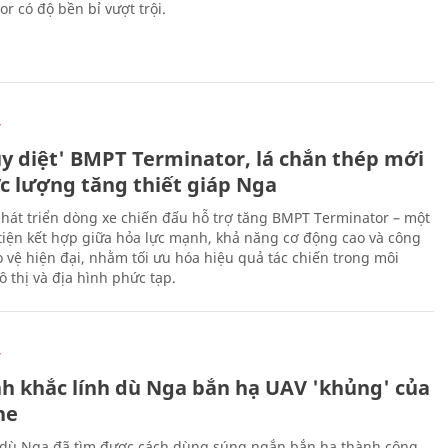
r có độ bền bỉ vượt trội.
Ự
ủy diệt' BMPT Terminator, lá chắn thép mới
ực lượng tăng thiết giáp Nga
hát triển dòng xe chiến đấu hỗ trợ tăng BMPT Terminator – một
iện kết hợp giữa hỏa lực mạnh, khả năng cơ động cao và công
 vệ hiện đại, nhằm tối ưu hóa hiệu quả tác chiến trong môi
 thị và địa hình phức tạp.
Ự
h khắc lính dù Nga bắn hạ UAV 'khủng' của
ne
 dù Nga đã tìm được cách dùng súng ngắn bắn hạ thành công