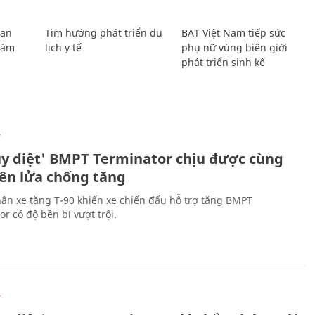
Lan
Tìm hướng phát triển du
BAT Việt Nam tiếp sức
Giám
lịch y tế
phụ nữ vùng biên giới
phát triển sinh kế
Ự
ủy diệt' BMPT Terminator chịu được cùng
tên lửa chống tăng
ân xe tăng T-90 khiến xe chiến đấu hỗ trợ tăng BMPT
r có độ bền bỉ vượt trội.
Ự