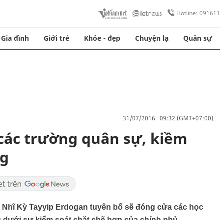
Hotline: 09161
Gia đình
Giới trẻ
Khỏe - đẹp
Chuyện lạ
Quân sự
31/07/2016 09:32 (GMT+07:00)
các trường quân sự, kiềm
ng
ổ Nhĩ Kỳ Tayyip Erdogan tuyên bố sẽ đóng cửa các học
g dưới sự kiểm soát chặt chẽ hơn của chính phủ.