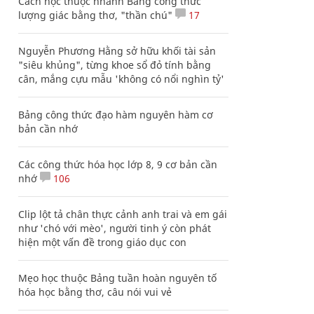
Cách học thuộc nhanh Bảng công thức
lượng giác bằng thơ, "thần chú"
17
Nguyễn Phương Hằng sở hữu khối tài sản
"siêu khủng", từng khoe sổ đỏ tính bằng
cân, mắng cựu mẫu 'không có nổi nghìn tỷ'
Bảng công thức đạo hàm nguyên hàm cơ
bản cần nhớ
Các công thức hóa học lớp 8, 9 cơ bản cần
nhớ
106
Clip lột tả chân thực cảnh anh trai và em gái
như 'chó với mèo', người tinh ý còn phát
hiện một vấn đề trong giáo dục con
Mẹo học thuộc Bảng tuần hoàn nguyên tố
hóa học bằng thơ, câu nói vui vẻ