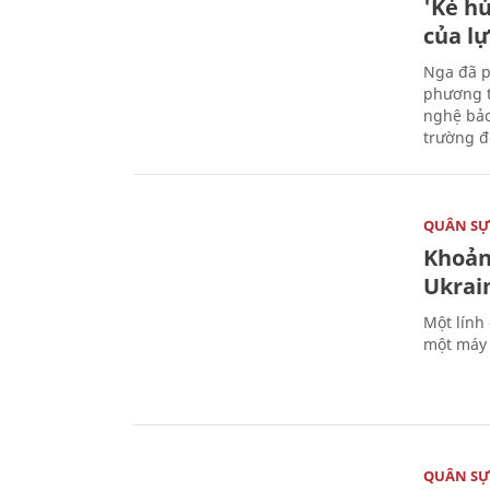
'Kẻ h
của l
Nga đã p
phương t
nghệ bảo
trường đô
QUÂN S
Khoản
Ukrai
Một lính
một máy 
QUÂN S