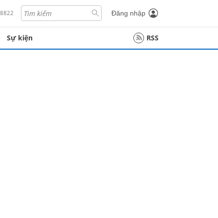
18822
Đăng nhập
Sự kiện
RSS