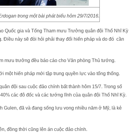
rdogan trong một bài phát biểu hôm 29/7/2016.
áo Quốc gia và Tổng Tham mưu Trưởng quân đội Thổ Nhĩ Kỳ
. Điều này sẽ đòi hỏi phải thay đổi hiến pháp và do đó cần
am mưu trưởng đều báo cáo cho Văn phòng Thủ tướng.
ới một hiến pháp mới tập trung quyền lực vào tổng thống.
quân đội sau cuộc đảo chính bất thành hôm 15/7. Trong số
 40% các đô đốc và các tướng lĩnh của quân đội Thổ Nhĩ Kỳ.
ah Gulen, đã và đang sống lưu vong nhiều năm ở Mỹ, là kẻ
ên, đồng thời cũng lên án cuộc đảo chính.