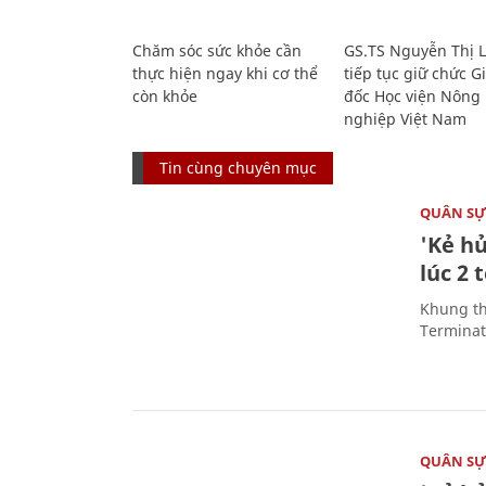
Chăm sóc sức khỏe cần
GS.TS Nguyễn Thị 
thực hiện ngay khi cơ thể
tiếp tục giữ chức 
còn khỏe
đốc Học viện Nông
nghiệp Việt Nam
Tin cùng chuyên mục
QUÂN S
'Kẻ h
lúc 2 
Khung th
Terminato
QUÂN S