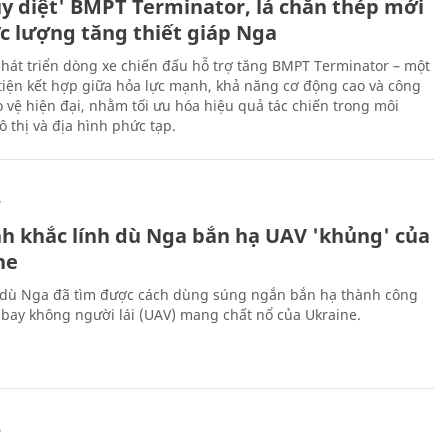
ủy diệt' BMPT Terminator, lá chắn thép mới
ực lượng tăng thiết giáp Nga
hát triển dòng xe chiến đấu hỗ trợ tăng BMPT Terminator – một
iện kết hợp giữa hỏa lực mạnh, khả năng cơ động cao và công
 vệ hiện đại, nhằm tối ưu hóa hiệu quả tác chiến trong môi
 thị và địa hình phức tạp.
Ự
h khắc lính dù Nga bắn hạ UAV 'khủng' của
ne
 dù Nga đã tìm được cách dùng súng ngắn bắn hạ thành công
bay không người lái (UAV) mang chất nổ của Ukraine.
Ự