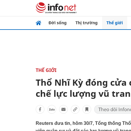
Đời sống
Thị trường
Thế giới
THẾ GIỚI
Thổ Nhĩ Kỳ đóng cửa 
chế lực lượng vũ tra
Reuters đưa tin, hôm 30/7, Tổng thống Th
viện quân sự và đặt các lực lượng vũ tran