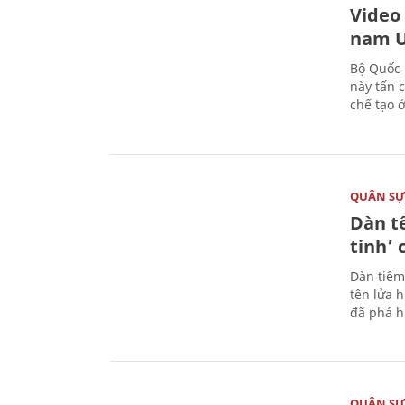
Video
nam U
Bộ Quốc 
này tấn 
chế tạo 
QUÂN S
Dàn t
tinh’ 
Dàn tiêm
tên lửa 
đã phá h
QUÂN S