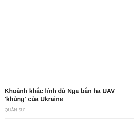
Khoảnh khắc lính dù Nga bắn hạ UAV
'khủng' của Ukraine
QUÂN SỰ