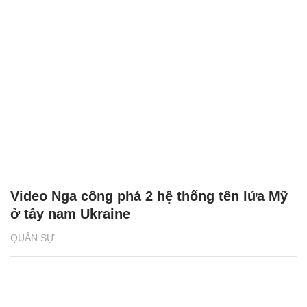
Video Nga công phá 2 hệ thống tên lửa Mỹ
ở tây nam Ukraine
QUÂN SỰ