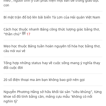
mèo', người tinh ý còn phát hiện một vấn đề trong giáo dục
con
Bí mật trận đổ bộ lên bãi biển Tà Lơn của Hải quân Việt Nam
Cách học thuộc nhanh Bảng công thức lượng giác bằng thơ,
"thần chú"
17
Mẹo học thuộc Bảng tuần hoàn nguyên tố hóa học bằng thơ,
câu nói vui vẻ
Tổng hợp những status hay về cuộc sống mang ý nghĩa thay
đổi cuộc đời
20 số điện thoại ma ám bạn không bao giờ nên gọi
Nguyễn Phương Hằng sở hữu khối tài sản "siêu khủng", từng
khoe sổ đỏ tính bằng cân, mắng cựu mẫu 'không có nổi
nghìn tỷ'