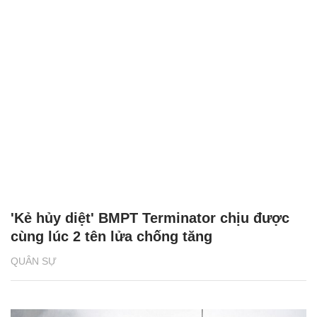
'Kẻ hủy diệt' BMPT Terminator chịu được
cùng lúc 2 tên lửa chống tăng
QUÂN SỰ