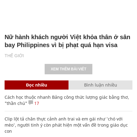
Nữ hành khách người Việt khỏa thân ở sân
bay Philippines vì bị phạt quá hạn visa
THẾ GIỚI
XEM THÊM BÀI VIẾT
Đọc nhiều
Bình luận nhiều
Cách học thuộc nhanh Bảng công thức lượng giác bằng thơ,
"thần chú"
17
Clip lột tả chân thực cảnh anh trai và em gái như 'chó với
mèo', người tinh ý còn phát hiện một vấn đề trong giáo dục
con