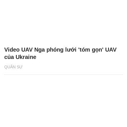
Video UAV Nga phóng lưới 'tóm gọn' UAV
của Ukraine
QUÂN SỰ