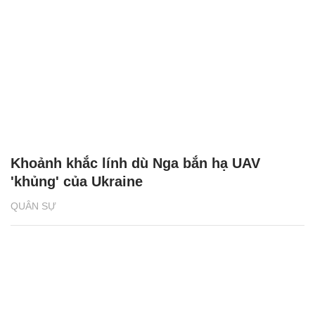
Khoảnh khắc lính dù Nga bắn hạ UAV
'khủng' của Ukraine
QUÂN SỰ