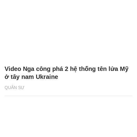
Video Nga công phá 2 hệ thống tên lửa Mỹ
ở tây nam Ukraine
QUÂN SỰ