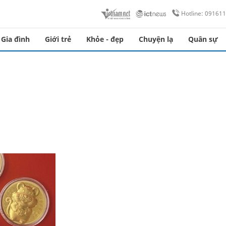
Hotline: 09161
Gia đình
Giới trẻ
Khỏe - đẹp
Chuyện lạ
Quân sự