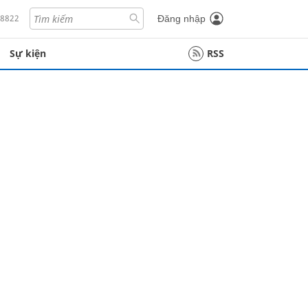
18822
Đăng nhập
Sự kiện
RSS