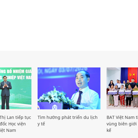
hị Lan tiếp tục
Tìm hướng phát triển du lịch
BAT Việt Nam t
đốc Học viện
y tế
vùng biên giới 
iệt Nam
kế