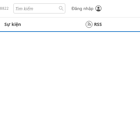
18822
Đăng nhập
Sự kiện
RSS