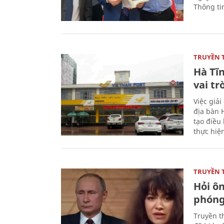
Thông ti
TRUYỀN 
Hà Tĩn
vai tr
Việc giả
địa bàn H
tạo điều 
thực hiệ
TRUYỀN 
Hỏi ô
phóng 
Truyền t