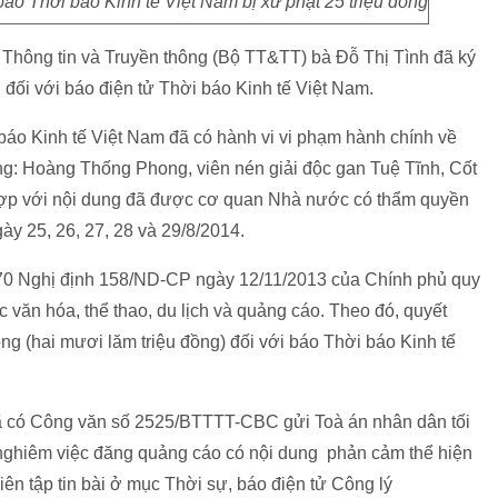
áo Thời báo Kinh tế Việt Nam bị xử phạt 25 triệu đồng
 Thông tin và Truyền thông (Bộ TT&TT)
bà Đỗ Thị Tình đã ký
 đối với báo điện tử Thời báo Kinh tế Việt Nam.
 báo Kinh tế Việt Nam đã có hành vi vi phạm hành chính về
: Hoàng Thống Phong, viên nén giải độc gan Tuệ Tĩnh, Cốt
 hợp với nội dung đã được cơ quan Nhà nước có thẩm quyền
ày 25, 26, 27, 28 và 29/8/2014.
u 70 Nghị định 158/ND-CP ngày 12/11/2013 của Chính phủ quy
c văn hóa, thể thao, du lịch và quảng cáo. Theo đó, quyết
ng (hai mươi lăm triệu đồng) đối với báo Thời báo Kinh tế
ã có Công văn số 2525/BTTTT-CBC gửi Toà án nhân dân tối
ý nghiêm việc đăng quảng cáo có nội dung phản cảm thể hiện
 biên tập tin bài ở mục Thời sự, báo điện tử Công lý