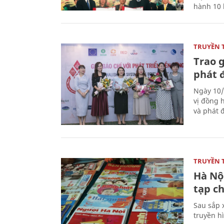
hành 10 
TRUYỀN 
Trao g
phát 
Ngày 10/
vị đồng h
và phát 
TRUYỀN 
Hà Nội
tạp ch
Sau sắp x
truyền hì