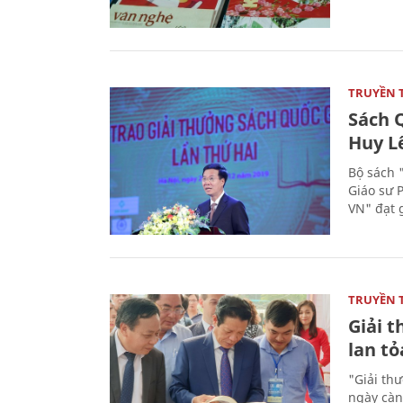
TRUYỀN 
Sách Q
Huy L
Bộ sách 
Giáo sư 
VN" đạt 
TRUYỀN 
Giải t
lan tỏ
"Giải th
ngày càn