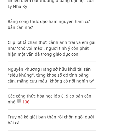
Nhiều điểm bất thường ở bằng đại học của
Lý Nhã Kỳ
Bảng công thức đạo hàm nguyên hàm cơ
bản cần nhớ
Clip lột tả chân thực cảnh anh trai và em gái
như 'chó với mèo', người tinh ý còn phát
hiện một vấn đề trong giáo dục con
Nguyễn Phương Hằng sở hữu khối tài sản
"siêu khủng", từng khoe sổ đỏ tính bằng
cân, mắng cựu mẫu 'không có nổi nghìn tỷ'
Các công thức hóa học lớp 8, 9 cơ bản cần
nhớ
106
Truy nã kẻ giết bạn thân rồi chôn ngồi dưới
bãi cát