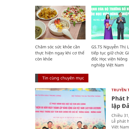
Chăm sóc sức khỏe cần
GS.TS Nguyễn Thị 
thực hiện ngay khi cơ thể
tiếp tục giữ chức 
còn khỏe
đốc Học viện Nông
nghiệp Việt Nam
Tin cùng chuyên mục
TRUYỀN 
Phát 
lập Đ
Chiều 31
Lễ phát 
Việt Nam