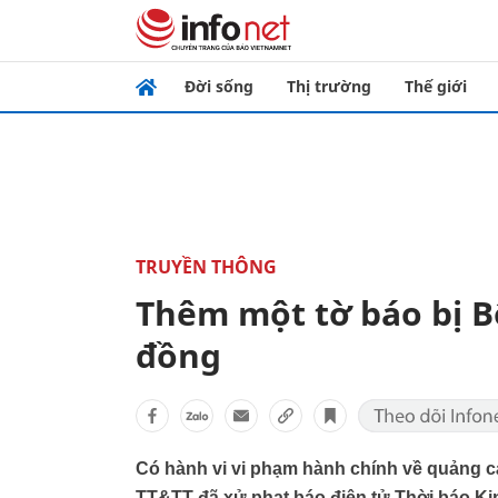
Đời sống
Thị trường
Thế giới
TRUYỀN THÔNG
Thêm một tờ báo bị B
đồng
Có hành vi vi phạm hành chính về quảng c
TT&TT đã xử phạt báo điện tử Thời báo Kin