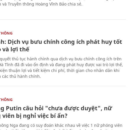
n và Truyền thông Hoàng Vĩnh Bảo chia sẻ.
THÔNG
h: Dịch vụ bưu chính công ích phát huy tốt
ò và lợi thế
i quyết thủ tục hành chính qua dịch vụ bưu chính công ích trên
à Tĩnh đã đi vào ổn định và đang phát huy được vai trò lợi thế,
kiện thuận lợi và tiết kiệm chi phí, thời gian cho nhân dân khi
n các thủ hành chính.
THÔNG
ng Putin câu hỏi "chưa được duyệt", nữ
viên bị nghỉ việc bí ẩn?
hông Nga đang có suy đoán khác nhau về việc 1 nữ phóng viên