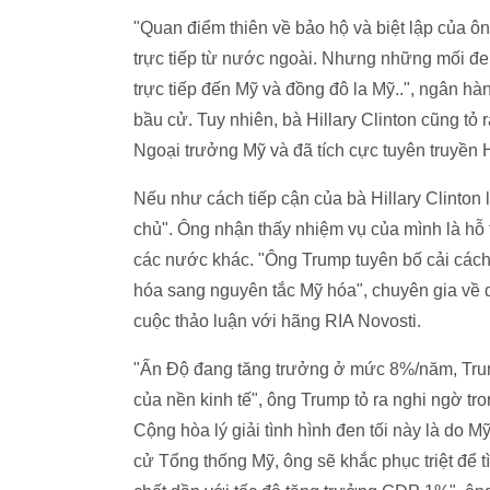
"Quan điểm thiên về bảo hộ và biệt lập của ô
trực tiếp từ nước ngoài. Nhưng những mối đe 
trực tiếp đến Mỹ và đồng đô la Mỹ..", ngân hàn
bầu cử. Tuy nhiên, bà Hillary Clinton cũng tỏ
Ngoại trưởng Mỹ và đã tích cực tuyên truyền 
Nếu như cách tiếp cận của bà Hillary Clinton l
chủ". Ông nhận thấy nhiệm vụ của mình là hỗ 
các nước khác. "Ông Trump tuyên bố cải cách 
hóa sang nguyên tắc Mỹ hóa", chuyên gia về q
cuộc thảo luận với hãng RIA Novosti.
"Ấn Độ đang tăng trưởng ở mức 8%/năm, Trung
của nền kinh tế", ông Trump tỏ ra nghi ngờ tr
Cộng hòa lý giải tình hình đen tối này là do M
cử Tổng thống Mỹ, ông sẽ khắc phục triệt để t