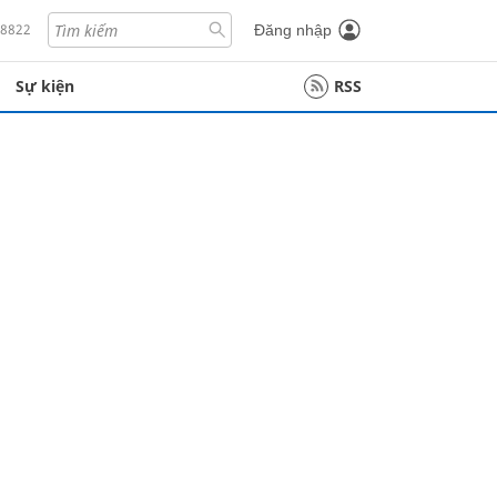
18822
Đăng nhập
Sự kiện
RSS