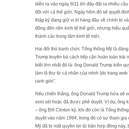
diễn ra vào ngày 8/11 tới đây đặt ra nhiều câ
đối với cả thế giới. Ngày hôm đó sẽ quyết đị
thập kỷ đang giữ vị trí hàng đầu về chính trị v
động đến nền kinh tế thế giới, nhưng hiệu quả 
thành các trung tâm kinh tế mới.
Hai đối thủ tranh chức Tổng thống Mỹ là đảng
Trump truyền bá cách tiếp cận hoàn toàn trái
biệt lớn nhất đó là: ông Donald Trump kiên qu
làm lộ thư từ cá nhân của mình (do trang web
ranh giới".
Nếu chiến thắng, ông Donald Trump hứa sẽ xe
xem xét hoặc đã được phê duyệt. Ví dụ, ông kị
– ông Bill Clinton ký, khi đó còn là Tổng th
duyệt vào năm 1994, trong đó có sự tham gia
Mỹ đã bị mất quyền lợi từ bản hợp đồng này, 