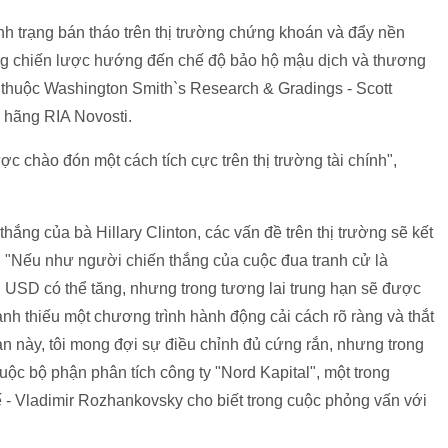
nh trạng bán tháo trên thị trường chứng khoán và đẩy nền
ng chiến lược hướng đến chế độ bảo hộ mậu dịch và thương
ế thuộc Washington Smith`s Research & Gradings - Scott
 hãng RIA Novosti.
c chào đón một cách tích cực trên thị trường tài chính",
hắng của bà Hillary Clinton, các vấn đề trên thị trường sẽ kết
h. "Nếu như người chiến thắng của cuộc đua tranh cử là
ng USD có thể tăng, nhưng trong tương lai trung hạn sẽ được
cảnh thiếu một chương trình hành động cải cách rõ ràng và thắt
ản này, tôi mong đợi sự điều chỉnh đủ cứng rắn, nhưng trong
ộc bộ phận phân tích công ty "Nord Kapital", một trong
 - Vladimir Rozhankovsky cho biết trong cuộc phỏng vấn với