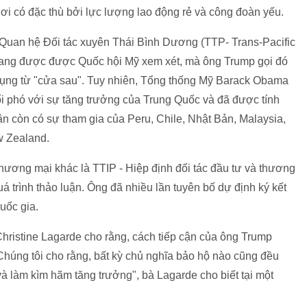
nơi có đặc thù bởi lực lượng lao động rẻ và công đoàn yếu.
Quan hệ Đối tác xuyên Thái Bình Dương (TTP- Trans-Pacific
đang được được Quốc hội Mỹ xem xét, mà ông Trump gọi đó
i dụng từ "cửa sau". Tuy nhiên, Tổng thống Mỹ Barack Obama
ối phó với sự tăng trưởng của Trung Quốc và đã được tính
n còn có sự tham gia của Peru, Chile, Nhật Bản, Malaysia,
w Zealand.
thương mại khác là TTIP - Hiệp định đối tác đầu tư và thương
 trình thảo luận. Ông đã nhiều lần tuyên bố dự định ký kết
uốc gia.
hristine Lagarde cho rằng, cách tiếp cận của ông Trump
 "Chúng tôi cho rằng, bất kỳ chủ nghĩa bảo hộ nào cũng đều
và làm kìm hãm tăng trưởng", bà Lagarde cho biết tại một