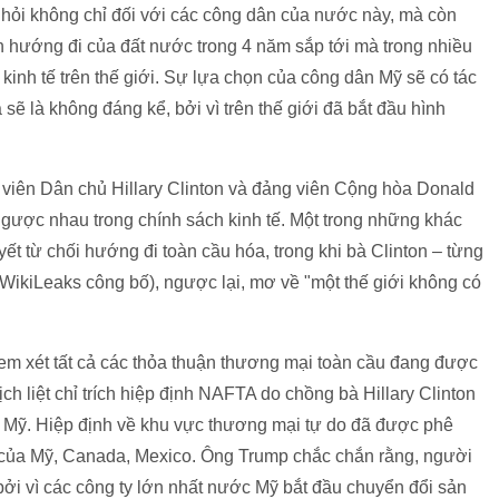
u hỏi không chỉ đối với các công dân của nước này, mà còn
nh hướng đi của đất nước trong 4 năm sắp tới mà trong nhiều
à kinh tế trên thế giới. Sự lựa chọn của công dân Mỹ sẽ có tác
sẽ là không đáng kể, bởi vì trên thế giới đã bắt đầu hình
 viên Dân chủ Hillary Clinton và đảng viên Cộng hòa Donald
 ngược nhau trong chính sách kinh tế. Một trong những khác
yết từ chối hướng đi toàn cầu hóa, trong khi bà Clinton – từng
 WikiLeaks công bố), ngược lại, mơ về "một thế giới không có
m xét tất cả các thỏa thuận thương mại toàn cầu đang được
ch liệt chỉ trích hiệp định NAFTA do chồng bà Hillary Clinton
ống Mỹ. Hiệp định về khu vực thương mại tự do đã được phê
 của Mỹ, Canada, Mexico. Ông Trump chắc chắn rằng, người
bởi vì các công ty lớn nhất nước Mỹ bắt đầu chuyển đổi sản