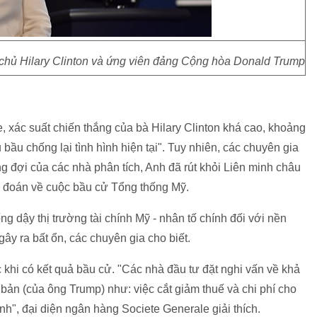
chủ Hilary Clinton và ứng viên đảng Cộng hòa Donald Trump
 xác suất chiến thắng của bà Hilary Clinton khá cao, khoảng
ầu chống lại tình hình hiện tại". Tuy nhiên, các chuyên gia
ong đợi của các nhà phân tích, Anh đã rút khỏi Liên minh châu
dự đoán về cuộc bầu cử Tổng thống Mỹ.
ng dậy thị trường tài chính Mỹ - nhân tố chính đối với nền
gây ra bất ổn, các chuyên gia cho biết.
ớc khi có kết quả bầu cử. "Các nhà đầu tư đặt nghi vấn về khả
ản (của ông Trump) như: việc cắt giảm thuế và chi phí cho
nh", đại diện ngân hàng Societe Generale giải thích.