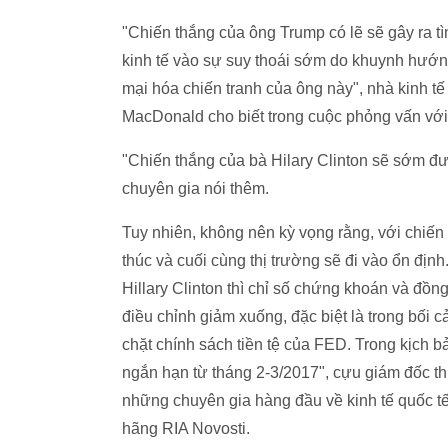
"Chiến thắng của ông Trump có lẽ sẽ gây ra tì
kinh tế vào sự suy thoái sớm do khuynh hướ
mại hóa chiến tranh của ông này", nhà kinh t
MacDonald cho biết trong cuộc phỏng vấn với
"Chiến thắng của bà Hilary Clinton sẽ sớm đượ
chuyên gia nói thêm.
Tuy nhiên, không nên kỳ vọng rằng, với chiến t
thúc và cuối cùng thị trường sẽ đi vào ổn địn
Hillary Clinton thì chỉ số chứng khoán và đồ
điều chỉnh giảm xuống, đặc biệt là trong bối 
chặt chính sách tiền tệ của FED. Trong kịch b
ngắn hạn từ tháng 2-3/2017", cựu giám đốc thu
những chuyên gia hàng đầu về kinh tế quốc tế
hãng RIA Novosti.