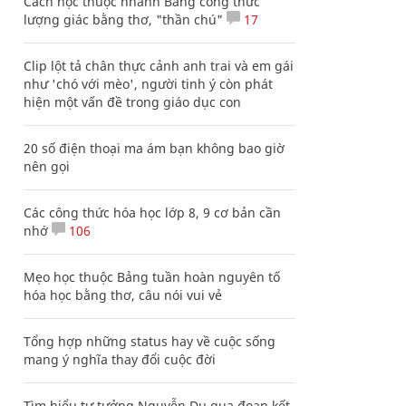
Cách học thuộc nhanh Bảng công thức
lượng giác bằng thơ, "thần chú"
17
Clip lột tả chân thực cảnh anh trai và em gái
như 'chó với mèo', người tinh ý còn phát
hiện một vấn đề trong giáo dục con
20 số điện thoại ma ám bạn không bao giờ
nên gọi
Các công thức hóa học lớp 8, 9 cơ bản cần
nhớ
106
Mẹo học thuộc Bảng tuần hoàn nguyên tố
hóa học bằng thơ, câu nói vui vẻ
Tổng hợp những status hay về cuộc sống
mang ý nghĩa thay đổi cuộc đời
Tìm hiểu tư tưởng Nguyễn Du qua đoạn kết