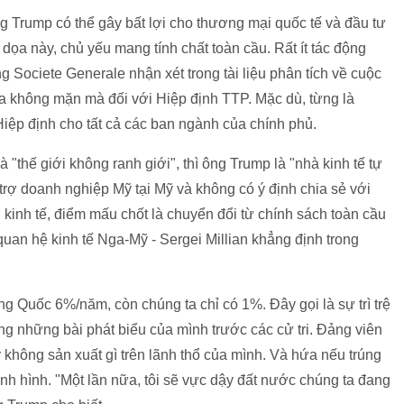
ng Trump có thể gây bất lợi cho thương mại quốc tế và đầu tư
dọa này, chủ yếu mang tính chất toàn cầu. Rất ít tác động
g Societe Generale nhận xét trong tài liệu phân tích về cuộc
 ra không mặn mà đối với Hiệp định TTP. Mặc dù, từng là
Hiệp định cho tất cả các ban ngành của chính phủ.
à "thế giới không ranh giới", thì ông Trump là "nhà kinh tế tự
trợ doanh nghiệp Mỹ tại Mỹ và không có ý định chia sẻ với
kinh tế, điểm mấu chốt là chuyển đổi từ chính sách toàn cầu
uan hệ kinh tế Nga-Mỹ - Sergei Millian khẳng định trong
 Quốc 6%/năm, còn chúng ta chỉ có 1%. Đây gọi là sự trì trệ
ong những bài phát biểu của mình trước các cử tri. Đảng viên
ỹ không sản xuất gì trên lãnh thổ của mình. Và hứa nếu trúng
ình hình. "Một lần nữa, tôi sẽ vực dậy đất nước chúng ta đang