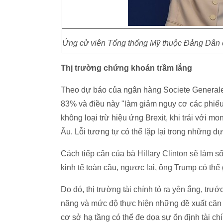
Ứng cử viên Tổng thống Mỹ thuộc Đảng Dân 
Thị trường chứng khoán trầm lắng
Theo dự báo của ngân hàng Societe Generale,
83% và điều này "làm giảm nguy cơ các phiếu b
không loại trừ hiệu ứng Brexit, khi trái với m
Âu. Lỗi tương tự có thể lặp lại trong những 
Cách tiếp cận của bà Hillary Clinton sẽ làm số
kinh tế toàn cầu, ngược lại, ông Trump có thể 
Do đó, thị trường tài chính tỏ ra yên ắng, trư
năng và mức độ thực hiện những đề xuất căn b
cơ sở hạ tầng có thể đe dọa sự ổn định tài chí