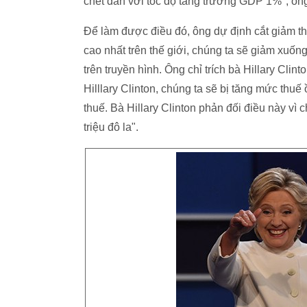
chết dần với tốc độ tăng trưởng GDP 1%", ông
Để làm được điều đó, ông dự định cắt giảm t
cao nhất trên thế giới, chúng ta sẽ giảm xuốn
trên truyền hình. Ông chỉ trích bà Hillary Cli
Hilllary Clinton, chúng ta sẽ bị tăng mức thuế
thuế. Bà Hillary Clinton phản đối điều này v
triệu đô la".