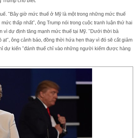
 Trump cho biết.
huế. "Bây giờ mức thuế ở Mỹ là một trong những mức thuế
g mức thấp nhất", ông Trump nói trong cuộc tranh luận thứ hai
nton vì dự định tăng mạnh mức thuế tại Mỹ. "Dưới thời bà
 ồ ạt", ông cảnh báo, đồng thời hứa hẹn thay vì đó sẽ cắt giảm
ì chỉ dự kiến "đánh thuế chỉ vào những người kiếm được hàng