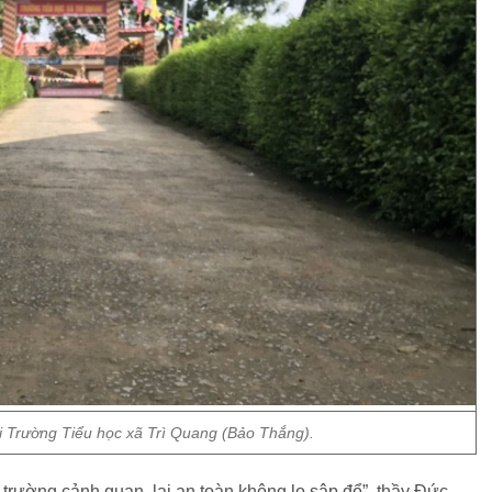
i Trường Tiểu học xã Trì Quang (Bảo Thắng).
 trường cảnh quan, lại an toàn không lo sập đổ”, thầy Đức