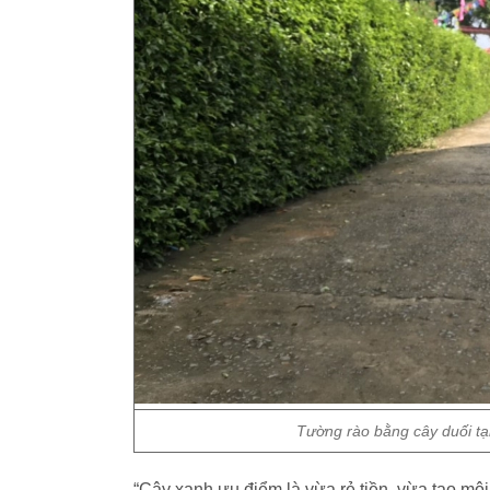
Tường rào bằng cây duối tạ
“Cây xanh ưu điểm là vừa rẻ tiền, vừa tạo môi