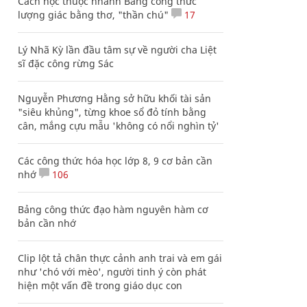
Cách học thuộc nhanh Bảng công thức
lượng giác bằng thơ, "thần chú"
17
Lý Nhã Kỳ lần đầu tâm sự về người cha Liệt
sĩ đặc công rừng Sác
Nguyễn Phương Hằng sở hữu khối tài sản
"siêu khủng", từng khoe sổ đỏ tính bằng
cân, mắng cựu mẫu 'không có nổi nghìn tỷ'
Các công thức hóa học lớp 8, 9 cơ bản cần
nhớ
106
Bảng công thức đạo hàm nguyên hàm cơ
bản cần nhớ
Clip lột tả chân thực cảnh anh trai và em gái
như 'chó với mèo', người tinh ý còn phát
hiện một vấn đề trong giáo dục con