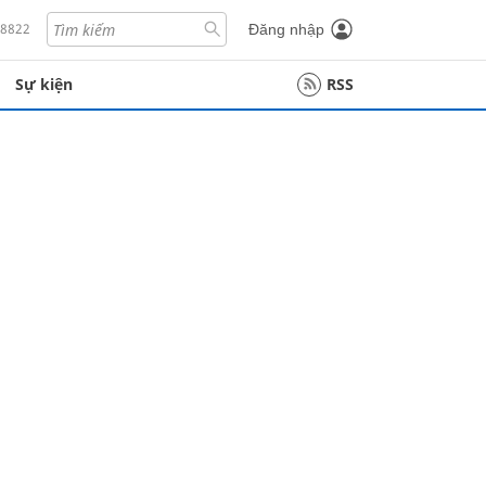
18822
Đăng nhập
Sự kiện
RSS