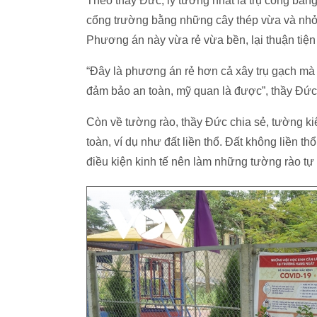
Theo thầy Đức, lý tưởng nhất là trụ cổng bằng
cổng trường bằng những cây thép vừa và nhỏ,
Phương án này vừa rẻ vừa bền, lại thuận tiện
“Đây là phương án rẻ hơn cả xây trụ gạch mà 
đảm bảo an toàn, mỹ quan là được”, thầy Đức
Còn về tường rào, thầy Đức chia sẻ, tường 
toàn, ví dụ như đất liền thổ. Đất không liền t
điều kiện kinh tế nên làm những tường rào tự