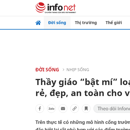
Đời sống
Thị trường
Thế giới
ĐỜI SỐNG
NHỊP SỐNG
Thầy giáo “bật mí” l
rẻ, đẹp, an toàn cho 
Trên thực tế có những mô hình cổng trường
đặc biệt lại rất phù hợp với các điểm trườ