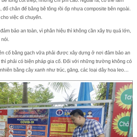
 bê tông cốt thép, nhưng chi phí cao. Ngoài ra, có thể làm
 đổ chân đế bằng bê tông rồi ốp nhựa composite bên ngoài.
 cho việc di chuyển.
đảm bảo an toàn, vì phân hiệu thì không cần xây trụ quá lớn,
 nói.
kiên cố bằng gạch vữa phải được xây dựng ở nơi đảm bảo an
hổ thì phải có biện pháp gia cố. Đối với những trường không có
 nhiên bằng cây xanh như trúc, găng, các loại dây hoa leo…