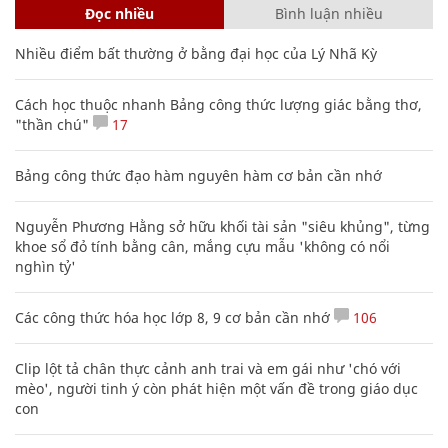
Đọc nhiều
Bình luận nhiều
Nhiều điểm bất thường ở bằng đại học của Lý Nhã Kỳ
Cách học thuộc nhanh Bảng công thức lượng giác bằng thơ,
"thần chú"
17
Bảng công thức đạo hàm nguyên hàm cơ bản cần nhớ
Nguyễn Phương Hằng sở hữu khối tài sản "siêu khủng", từng
khoe sổ đỏ tính bằng cân, mắng cựu mẫu 'không có nổi
nghìn tỷ'
Các công thức hóa học lớp 8, 9 cơ bản cần nhớ
106
Clip lột tả chân thực cảnh anh trai và em gái như 'chó với
mèo', người tinh ý còn phát hiện một vấn đề trong giáo dục
con