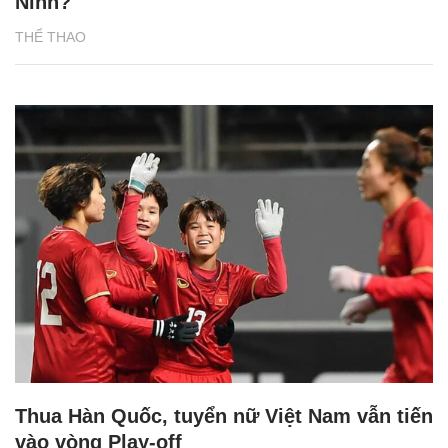
Ninh?
THỂ THAO
Thua Hàn Quốc, tuyển nữ Việt Nam vẫn tiến
vào vòng Play-off