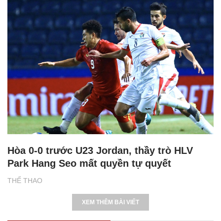
Hòa 0-0 trước U23 Jordan, thầy trò HLV
Park Hang Seo mất quyền tự quyết
THỂ THAO
XEM THÊM BÀI VIẾT