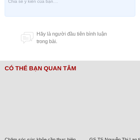
CÓ THỂ BẠN QUAN TÂM
Chăm sóc sức khỏe cần thực hiện
GS.TS Nguyễn Thị Lan ti