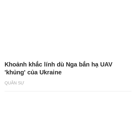
Khoảnh khắc lính dù Nga bắn hạ UAV
'khủng' của Ukraine
QUÂN SỰ