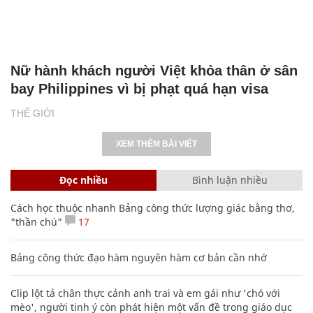
Nữ hành khách người Việt khỏa thân ở sân
bay Philippines vì bị phạt quá hạn visa
THẾ GIỚI
XEM THÊM BÀI VIẾT
Đọc nhiều
Bình luận nhiều
Cách học thuộc nhanh Bảng công thức lượng giác bằng thơ,
"thần chú"
17
Bảng công thức đạo hàm nguyên hàm cơ bản cần nhớ
Clip lột tả chân thực cảnh anh trai và em gái như 'chó với
mèo', người tinh ý còn phát hiện một vấn đề trong giáo dục