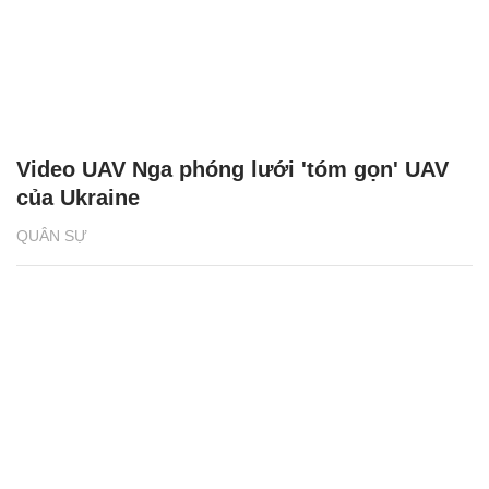
Video UAV Nga phóng lưới 'tóm gọn' UAV
của Ukraine
QUÂN SỰ