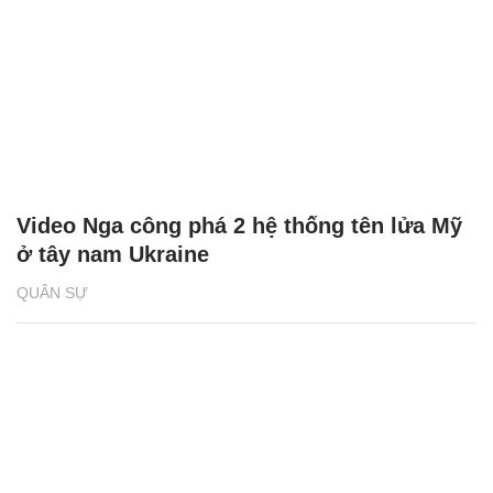
Video Nga công phá 2 hệ thống tên lửa Mỹ
ở tây nam Ukraine
QUÂN SỰ