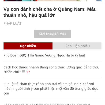
Vụ con đánh chết cha ở Quảng Nam: Mâu
thuẫn nhỏ, hậu quả lớn
PHÁP LUẬT
XEM THÊM BÀI VIẾT
Đọc nhiều
Bình luận nhiều
Phó Đoàn ĐBQH Hà Giang Vương Ngọc Hà bị kỷ luật
Cách học thuộc nhanh Bảng công thức lượng giác bằng thơ,
"thần chú"
17
Clip lột tả chân thực cảnh anh trai và em gái như 'chó với
mèo', người tinh ý còn phát hiện một vấn đề trong giáo dục
con