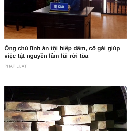
Ông chủ lĩnh án tội hiếp dâm, cô gái giúp
việc tật nguyền lầm lũi rời tòa
PHÁP LUẬT