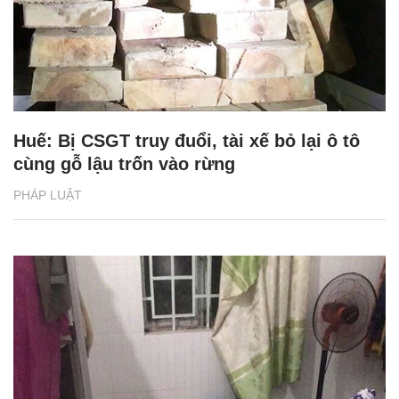
Huế: Bị CSGT truy đuổi, tài xế bỏ lại ô tô
cùng gỗ lậu trốn vào rừng
PHÁP LUẬT