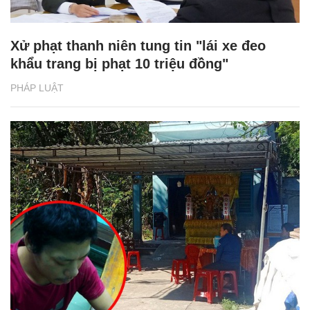
Xử phạt thanh niên tung tin "lái xe đeo
khẩu trang bị phạt 10 triệu đồng"
PHÁP LUẬT