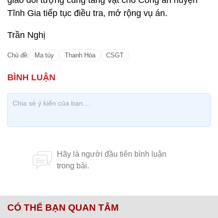
giao đối tượng cùng tang vật cho Công an huyện
Tĩnh Gia tiếp tục điều tra, mở rộng vụ án.
Trần Nghị
Chủ đề:
Ma túy
Thanh Hóa
CSGT
CÓ THỂ BẠN QUAN TÂM