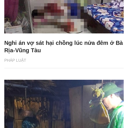
Nghi án vợ sát hại chồng lúc nửa đêm ở Bà
Rịa-Vũng Tàu
PHÁP LUẬT