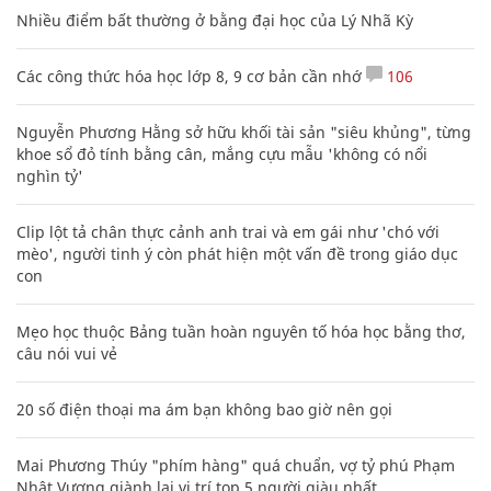
Nhiều điểm bất thường ở bằng đại học của Lý Nhã Kỳ
Các công thức hóa học lớp 8, 9 cơ bản cần nhớ
106
Nguyễn Phương Hằng sở hữu khối tài sản "siêu khủng", từng
khoe sổ đỏ tính bằng cân, mắng cựu mẫu 'không có nổi
nghìn tỷ'
Clip lột tả chân thực cảnh anh trai và em gái như 'chó với
mèo', người tinh ý còn phát hiện một vấn đề trong giáo dục
con
Mẹo học thuộc Bảng tuần hoàn nguyên tố hóa học bằng thơ,
câu nói vui vẻ
20 số điện thoại ma ám bạn không bao giờ nên gọi
Mai Phương Thúy "phím hàng" quá chuẩn, vợ tỷ phú Phạm
Nhật Vượng giành lại vị trí top 5 người giàu nhất