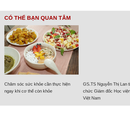
CÓ THỂ BẠN QUAN TÂM
Chăm sóc sức khỏe cần thực hiện
GS.TS Nguyễn Thị Lan ti
ngay khi cơ thể còn khỏe
chức Giám đốc Học viện
Việt Nam