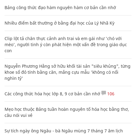
Bảng công thức đạo hàm nguyên hàm cơ bản cần nhớ
Nhiều điểm bất thường ở bằng đại học của Lý Nhã Kỳ
Clip lột tả chân thực cảnh anh trai và em gái như 'chó với
mèo', người tinh ý còn phát hiện một vấn đề trong giáo dục
con
Nguyễn Phương Hằng sở hữu khối tài sản "siêu khủng", từng
khoe sổ đỏ tính bằng cân, mắng cựu mẫu 'không có nổi
nghìn tỷ'
Các công thức hóa học lớp 8, 9 cơ bản cần nhớ
106
Mẹo học thuộc Bảng tuần hoàn nguyên tố hóa học bằng thơ,
câu nói vui vẻ
Sự tích ngày ông Ngâu - bà Ngâu mùng 7 tháng 7 âm lịch