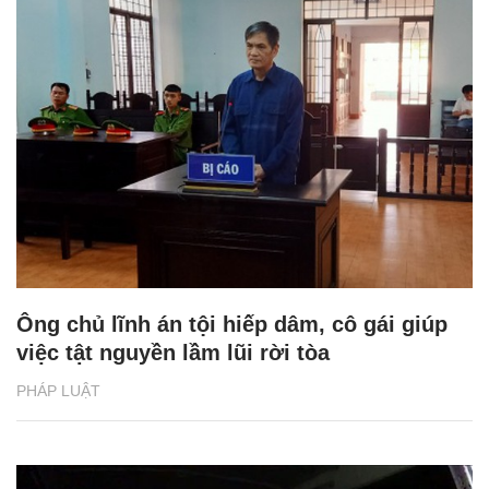
Ông chủ lĩnh án tội hiếp dâm, cô gái giúp
việc tật nguyền lầm lũi rời tòa
PHÁP LUẬT