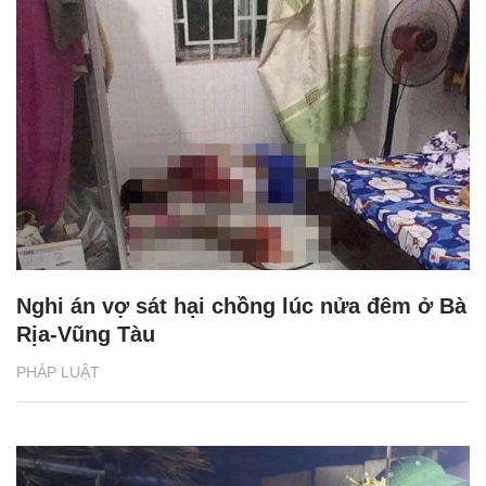
Nghi án vợ sát hại chồng lúc nửa đêm ở Bà
Rịa-Vũng Tàu
PHÁP LUẬT