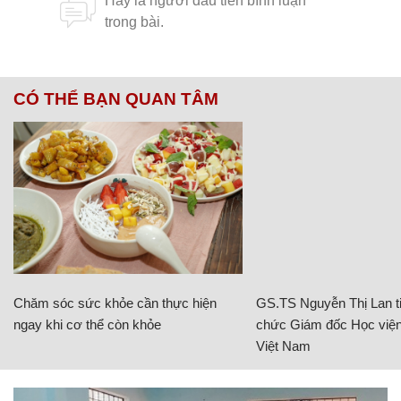
CÓ THỂ BẠN QUAN TÂM
Chăm sóc sức khỏe cần thực hiện
GS.TS Nguyễn Thị Lan ti
ngay khi cơ thể còn khỏe
chức Giám đốc Học viện
Việt Nam