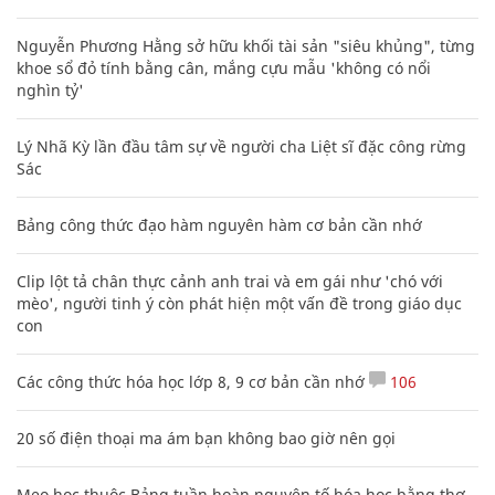
Nguyễn Phương Hằng sở hữu khối tài sản "siêu khủng", từng
khoe sổ đỏ tính bằng cân, mắng cựu mẫu 'không có nổi
nghìn tỷ'
Lý Nhã Kỳ lần đầu tâm sự về người cha Liệt sĩ đặc công rừng
Sác
Bảng công thức đạo hàm nguyên hàm cơ bản cần nhớ
Clip lột tả chân thực cảnh anh trai và em gái như 'chó với
mèo', người tinh ý còn phát hiện một vấn đề trong giáo dục
con
Các công thức hóa học lớp 8, 9 cơ bản cần nhớ
106
20 số điện thoại ma ám bạn không bao giờ nên gọi
Mẹo học thuộc Bảng tuần hoàn nguyên tố hóa học bằng thơ,