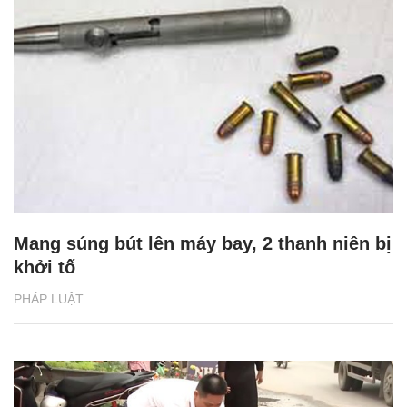
Mang súng bút lên máy bay, 2 thanh niên bị
khởi tố
PHÁP LUẬT