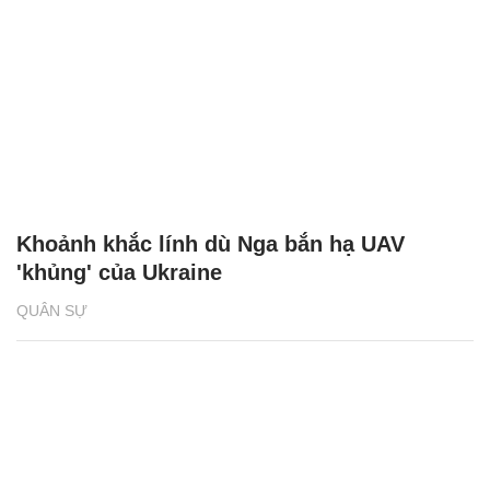
Khoảnh khắc lính dù Nga bắn hạ UAV
'khủng' của Ukraine
QUÂN SỰ