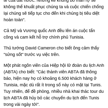
tế của đất nước. Những kẻ khủng bố man rợ sẽ
không thể khuất phục chúng ta và cuộc chiến chống
lại chúng sẽ tiếp tục cho đến khi chúng bị tiêu diệt
hoàn toàn".
Cả Mỹ và Vương quốc Anh đều lên án cuộc tấn
công và cam kết hỗ trợ chính phủ Tunisia.
Thủ tướng David Cameron cho biết ông cảm thấy
"sửng sốt" trước vụ việc trên.
Một phát ngôn viên của Hiệp hội lữ đoàn du lịch Anh
(ABTA) cho biết: "Các thành viên ABTA đã thông
báo, hiện nay họ có khoảng 6.500 khách hàng ở
Tunisia, mặc dù rất ít trong số này có mặt tại Tunis.
Tuy nhiên, để đề phòng, nhiều nhà khai thác tour du
lịch ABTA đã hủy bỏ các chuyến du lịch đến Tunis
trong vài ngày tới".