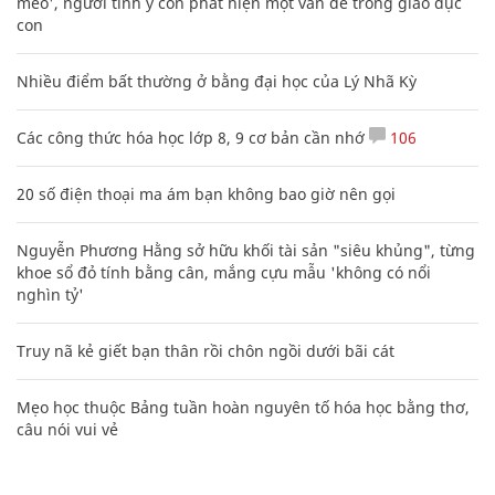
mèo', người tinh ý còn phát hiện một vấn đề trong giáo dục
con
Nhiều điểm bất thường ở bằng đại học của Lý Nhã Kỳ
Các công thức hóa học lớp 8, 9 cơ bản cần nhớ
106
20 số điện thoại ma ám bạn không bao giờ nên gọi
Nguyễn Phương Hằng sở hữu khối tài sản "siêu khủng", từng
khoe sổ đỏ tính bằng cân, mắng cựu mẫu 'không có nổi
nghìn tỷ'
Truy nã kẻ giết bạn thân rồi chôn ngồi dưới bãi cát
Mẹo học thuộc Bảng tuần hoàn nguyên tố hóa học bằng thơ,
câu nói vui vẻ