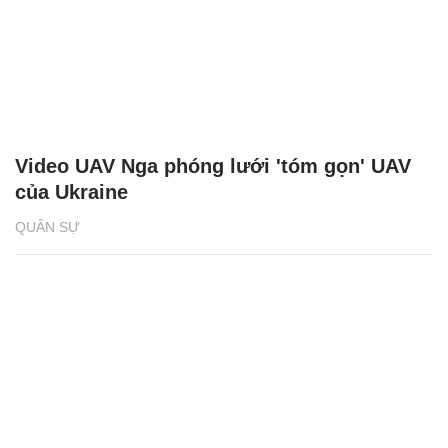
Video UAV Nga phóng lưới 'tóm gọn' UAV
của Ukraine
QUÂN SỰ