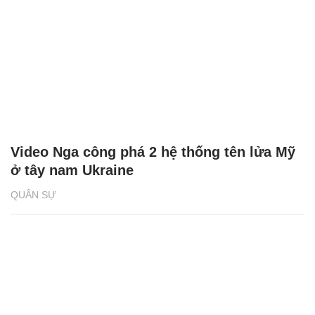
Video Nga công phá 2 hệ thống tên lửa Mỹ
ở tây nam Ukraine
QUÂN SỰ