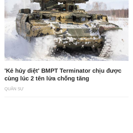
'Kẻ hủy diệt' BMPT Terminator chịu được
cùng lúc 2 tên lửa chống tăng
QUÂN SỰ