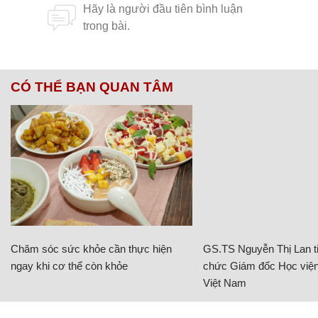
CÓ THỂ BẠN QUAN TÂM
Chăm sóc sức khỏe cần thực hiện
GS.TS Nguyễn Thị Lan ti
ngay khi cơ thể còn khỏe
chức Giám đốc Học viện
Việt Nam