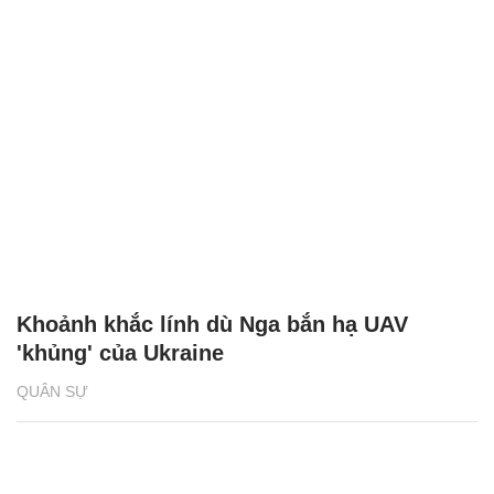
Khoảnh khắc lính dù Nga bắn hạ UAV
'khủng' của Ukraine
QUÂN SỰ