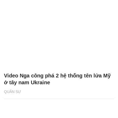
Video Nga công phá 2 hệ thống tên lửa Mỹ
ở tây nam Ukraine
QUÂN SỰ