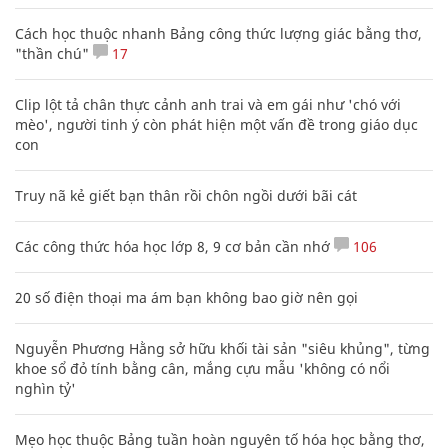
Cách học thuộc nhanh Bảng công thức lượng giác bằng thơ,
"thần chú"
17
Clip lột tả chân thực cảnh anh trai và em gái như 'chó với
mèo', người tinh ý còn phát hiện một vấn đề trong giáo dục
con
Truy nã kẻ giết bạn thân rồi chôn ngồi dưới bãi cát
Các công thức hóa học lớp 8, 9 cơ bản cần nhớ
106
20 số điện thoại ma ám bạn không bao giờ nên gọi
Nguyễn Phương Hằng sở hữu khối tài sản "siêu khủng", từng
khoe sổ đỏ tính bằng cân, mắng cựu mẫu 'không có nổi
nghìn tỷ'
Mẹo học thuộc Bảng tuần hoàn nguyên tố hóa học bằng thơ,