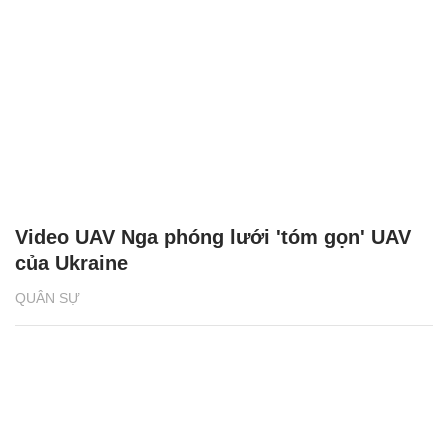
Video UAV Nga phóng lưới 'tóm gọn' UAV
của Ukraine
QUÂN SỰ