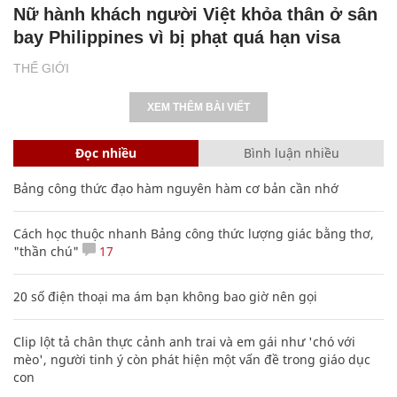
Nữ hành khách người Việt khỏa thân ở sân
bay Philippines vì bị phạt quá hạn visa
THẾ GIỚI
XEM THÊM BÀI VIẾT
Đọc nhiều
Bình luận nhiều
Bảng công thức đạo hàm nguyên hàm cơ bản cần nhớ
Cách học thuộc nhanh Bảng công thức lượng giác bằng thơ,
"thần chú"
17
20 số điện thoại ma ám bạn không bao giờ nên gọi
Clip lột tả chân thực cảnh anh trai và em gái như 'chó với
mèo', người tinh ý còn phát hiện một vấn đề trong giáo dục
con