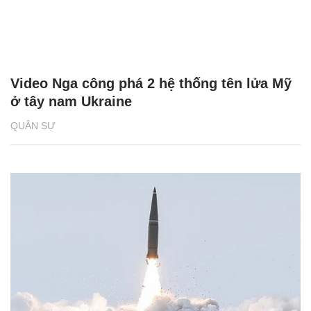
Video Nga công phá 2 hệ thống tên lửa Mỹ
ở tây nam Ukraine
QUÂN SỰ