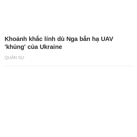
Khoảnh khắc lính dù Nga bắn hạ UAV
'khủng' của Ukraine
QUÂN SỰ