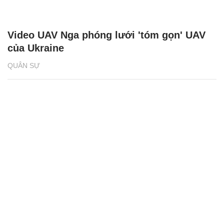
Video UAV Nga phóng lưới 'tóm gọn' UAV
của Ukraine
QUÂN SỰ